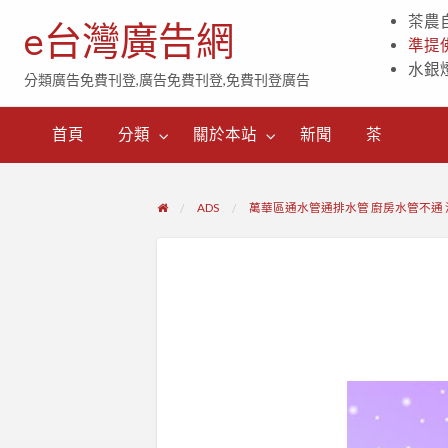
茶農
e台灣廣告網
準提
水銀
分類廣告免費刊登,廣告免費刊登,免費刊登廣告
茶
首頁
分類
關於本站
新聞
茶
ADS
萬華區通水管通排水管 廚房水管不通