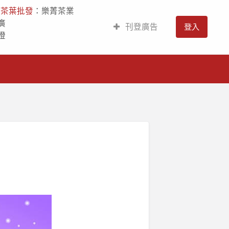
人
茶葉批發
：樂菁茶業
廣
刊登廣告
登入
燈