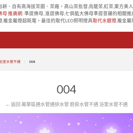
自耕、自有高海拔茶園、茶廠，高山茶批發,烏龍茶,紅茶,東方美
佛母 推廣網
: 準提佛母, 准提佛母,七俱胝大佛母準提菩薩的相關推
燈,複金屬燈超耗電，最佳的取代LED照明燈具
取代水銀燈
,複金屬
 浴室水管不通
004
004
← 返回 萬華區通水管通排水管 廚房水管不通 浴室水管不通