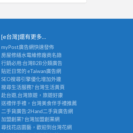
[e台灣]還有更多…
myPost廣告網
快速發佈
房屋修繕
水電維修廠商名錄
行銷必用:台灣B2B
分類廣告
貼近日常的
eTaiwan廣告網
SEO搜尋引擎優化
增加外連
搜尋生活服務? 台灣
生活黃頁
赴台遊,台灣旅遊
，旅遊好康
送禮伴手禮，台灣美食
伴手禮
推薦
二手貨廣告:2Hand
二手貨
廣告網
加盟創業? 台灣
加盟創業
網
尋找花店園藝，歡迎到
台灣花網