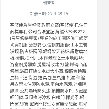
刊登者
註册日期: 2014-05-18
宅修便房屋整修 政府立案(宅修便)已注冊
商標專利 公司合法登記 統編:57949222
(房屋修繕專家) 專業的施工團隊施工師傅
均穿制服.給您安心.信賴的服務: 1.木工裝
潢類:防火板隔間.輕鋼架天花板.超耐磨地
板.櫥櫃.換門片.木作修理 2.土水地磚類:
浴室廚房翻修.房屋增改建.打壁.磁磚凸起
修補.浴缸打除 3.水電大小事:線路舊換新.
馬桶不通.衛浴.燈具.加壓馬達.抓漏.伸縮
吊衣架 4.油漆防水類:室內水泥漆.外牆隔
熱漆.公共場所防火漆.頂樓防水PU 5.鐵屋
鋁門窗:屋頂換洘漆板.白鐵門.採光罩.鋁
門窗.紗窗.鐵捲門修理 6.窗簾壁紙類:遮光