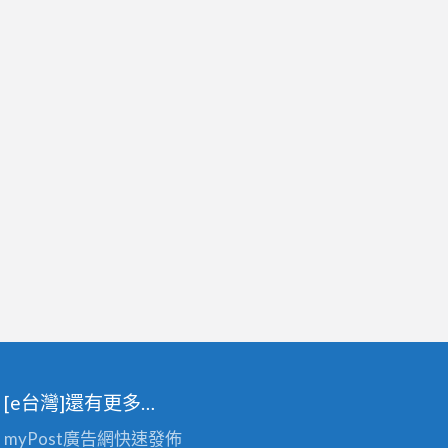
[e台灣]還有更多…
myPost廣告網
快速發佈