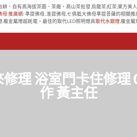
自耕、自有高海拔茶園、茶廠，高山茶批發,烏龍茶,紅茶,東方美
佛母 推廣網
: 準提佛母, 准提佛母,七俱胝大佛母準提菩薩的相關推
燈,複金屬燈超耗電，最佳的取代LED照明燈具
取代水銀燈
,複金屬
理 浴室門卡住修理 091
作 黃主任