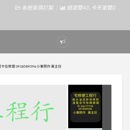
系統家俱訂製
總瀏覽43 , 今天瀏覽0
Report
problem
修理 0918589396 小事照作 黃主任