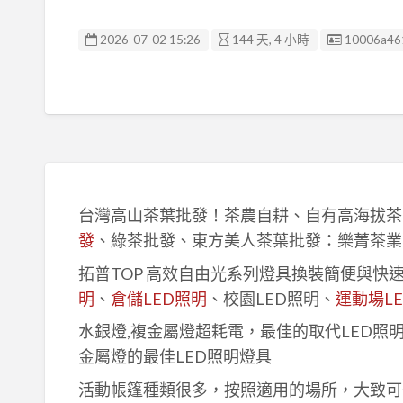
廣告编號
2026-07-02 15:26
144 天, 4 小時
10006a46
台灣高山茶葉批發！茶農自耕、自有高海拔茶
發
、綠茶批發、東方美人茶葉批發：樂菁茶業
拓普TOP 高效自由光系列燈具換裝簡便與快
明
、
倉儲LED照明
、校園LED照明、
運動場L
水銀燈,複金屬燈超耗電，最佳的取代LED照
金屬燈的最佳LED照明燈具
活動帳篷種類很多，按照適用的場所，大致可