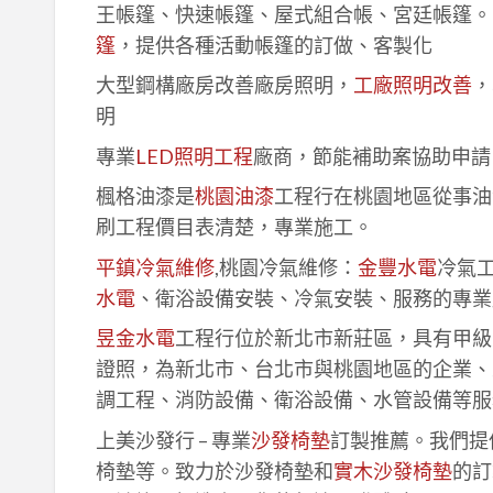
王帳篷、快速帳篷、屋式組合帳、宮廷帳篷。
篷
，提供各種活動帳篷的訂做、客製化
大型鋼構廠房改善廠房照明，
工廠照明改善
，
明
專業
LED照明工程
廠商，節能補助案協助申請
楓格油漆是
桃園油漆
工程行在桃園地區從事油
刷工程價目表清楚，專業施工。
平鎮冷氣維修
,桃園冷氣維修：
金豐水電
冷氣
水電
、衛浴設備安裝、冷氣安裝、服務的專業
昱金水電
工程行位於新北市新莊區，具有甲級
證照，為新北市、台北市與桃園地區的企業、
調工程、消防設備、衛浴設備、水管設備等服
上美沙發行 – 專業
沙發椅墊
訂製推薦。我們提
椅墊等。致力於沙發椅墊和
實木沙發椅墊
的訂