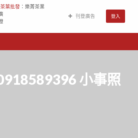
人
茶葉批發
：樂菁茶業
廣
刊登廣告
登入
燈
8589396 小事照