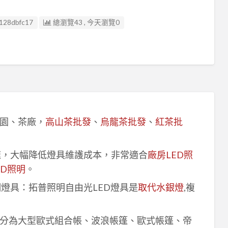
128dbfc17
總瀏覽43 , 今天瀏覽0
園、茶廠，
高山茶批發
、
烏龍茶批發
、
紅茶批
速，大幅降低燈具維護成本，非常適合
廠房LED照
ED照明
。
明燈具：拓普照明自由光LED燈具是
取代水銀燈
,複
分為大型歐式組合帳、波浪帳篷、歐式帳篷、帝