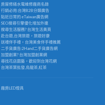
房屋修繕
水電維修廠商名錄
行銷必用:台灣B2B
分類廣告
貼近日常的
eTaiwan廣告網
SEO搜尋引擎優化
增加外連
搜尋生活服務? 台灣
生活黃頁
赴台遊,台灣旅遊
，旅遊好康
送禮伴手禮，台灣美食
伴手禮
推薦
二手貨廣告:2Hand
二手貨
廣告網
加盟創業? 台灣
加盟創業
網
尋找花店園藝，歡迎到
台灣花網
台灣茶葉批發
,烏龍茶,紅茶
廠房LED燈具