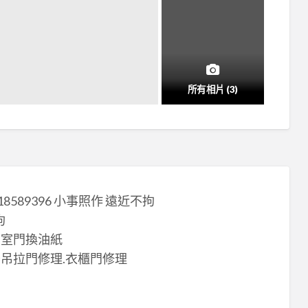
所有相片 (3)
8589396 小事照作 遠近不拘
拘
和室門換油紙
懸吊拉門修理.衣櫃門修理