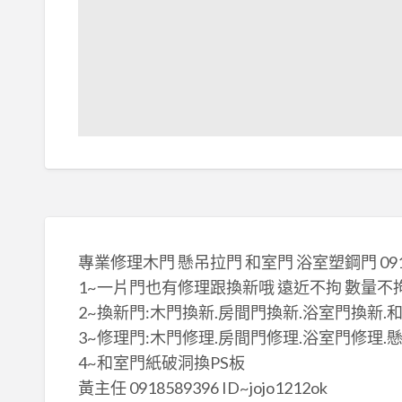
專業修理木門 懸吊拉門 和室門 浴室塑鋼門 091
1~一片門也有修理跟換新哦 遠近不拘 數量不
2~換新門:木門換新.房間門換新.浴室門換新.
3~修理門:木門修理.房間門修理.浴室門修理.
4~和室門紙破洞換PS板
黃主任 0918589396 ID~jojo1212ok