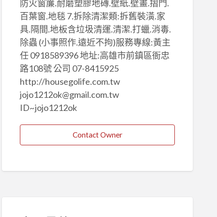
防火窗簾.耐磨塑膠地磚.壁紙.壁畫.摺門.
百葉窗.地毯 7.拆除清潔類:拆舊裝潢.家
具.隔間.地板含垃圾清運.清潔.打蠟.消毒.
除蟲 (小事照作.遠近不拘)服務專線:黃主
任 0918589396 地址:高雄市前鎮區衙忠
路108號 公司 07-8415925
http://housegolife.com.tw
jojo1212ok@gmail.com.tw
ID~jojo1212ok
Contact Owner