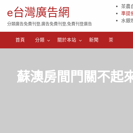
茶農
e台灣廣告網
準提
水銀
分類廣告免費刊登,廣告免費刊登,免費刊登廣告
茶
首頁
分類
關於本站
新聞
茶
蘇澳房間門關不起來修