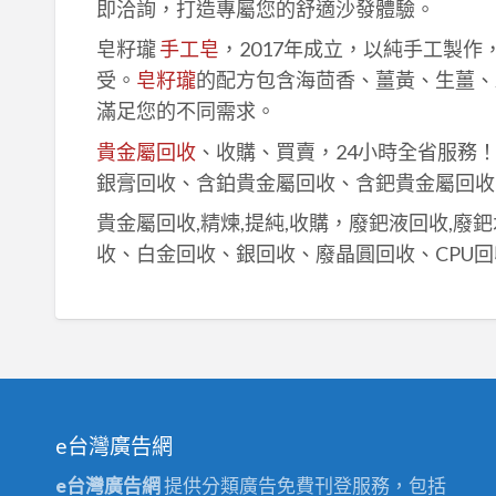
即洽詢，打造專屬您的舒適沙發體驗。
皂籽瓏
手工皂
，2017年成立，以純手工製
受。
皂籽瓏
的配方包含海茴香、薑黃、生薑、
滿足您的不同需求。
貴金屬回收
、收購、買賣，24小時全省服務
銀膏回收、含鉑貴金屬回收、含鈀貴金屬回收
貴金屬回收,精煉,提純,收購，廢鈀液回收,廢
收、白金回收、銀回收、廢晶圓回收、CPU回
e台灣廣告網
e台灣廣告網
提供分類廣告免費刊登服務，包括