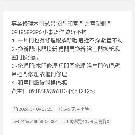
專業修理木門 懸吊拉門 和室門 浴室塑鋼門
0918589396 小事照作 遠近不拘
1~一片門也有修理跟換新哦 遠近不拘 數量不拘
2~換新門:木門換新.房間門換新.浴室門換新.和
室門換油紙
3~修理門:木門修理.房間門修理.浴室門修理.懸
吊拉門修理.衣櫃門修理
4~和室門紙破洞換PS板
黃主任 0918589396 ID~jojo1212ok
2026-07-04 15:25
146 天, 4 小時
廣告编號
2466a48b5807d004
總瀏覽43 , 今天瀏覽0