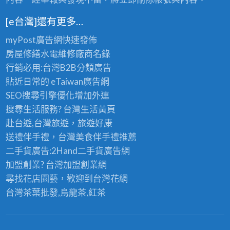
[e台灣]還有更多…
myPost廣告網
快速發佈
房屋修繕
水電維修廠商名錄
行銷必用:台灣B2B
分類廣告
貼近日常的
eTaiwan廣告網
SEO搜尋引擎優化
增加外連
搜尋生活服務? 台灣
生活黃頁
赴台遊,台灣旅遊
，旅遊好康
送禮伴手禮，台灣美食
伴手禮
推薦
二手貨廣告:2Hand
二手貨
廣告網
加盟創業? 台灣
加盟創業
網
尋找花店園藝，歡迎到
台灣花網
台灣茶葉批發
,烏龍茶,紅茶