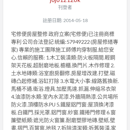
刊登者
註册日期: 2014-05-18
宅修便房屋整修 政府立案(宅修便)已注冊商標
專利 公司合法登記 統編:57949222 (房屋修繕專
家) 專業的施工團隊施工師傅均穿制服.給您安
心.信賴的服務: 1.木工裝潢類:防火板隔間.輕鋼
架天花板.超耐磨地板.櫥櫃.換門片.木作修理 2.
土水地磚類:浴室廚房翻修.房屋增改建.打壁.磁
磚凸起修補.浴缸打除 3.水電大小事:線路舊換新.
馬桶不通.衛浴.燈具.加壓馬達.抓漏.伸縮吊衣架
4.油漆防水類:室內水泥漆.外牆隔熱漆.公共場所
防火漆.頂樓防水PU 5.鐵屋鋁門窗:屋頂換洘漆
板.白鐵門.採光罩.鋁門窗.紗窗.鐵捲門修理 6.窗
簾壁紙類:遮光防火窗簾.耐磨塑膠地磚.壁紙.壁
畫.摺門.百葉窗.地毯 7.拆除清潔類:拆舊裝潢.家