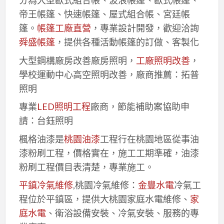
分為大型歐式組合帳、波浪帳篷、歐式帳篷、
帝王帳篷、快速帳篷、屋式組合帳、宮廷帳
篷。
帳篷工廠直營
，專業設計開發，歡迎洽詢
舜盛帳篷
，提供各種活動帳篷的訂做、客製化
大型鋼構廠房改善廠房照明，
工廠照明改善
，
學校運動中心高空照明改善，廠商推薦：拓普
照明
專業
LED照明工程
廠商，節能補助案協助申
請：台鈺照明
楓格油漆是
桃園油漆
工程行在桃園地區從事油
漆粉刷工程，價格實在，施工工期準確，油漆
粉刷工程價目表清楚，專業施工。
平鎮冷氣維修
,桃園冷氣維修：
金豐水電
冷氣工
程位於平鎮區，提供大桃園家庭水電維修、
家
庭水電
、衛浴設備安裝、冷氣安裝、服務的專