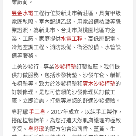
業廠商。
昱金水電
工程行位於新北市新莊區，具有甲級
電匠執照、室內配線乙級、用電設備檢驗等職
業證照，為新北市、台北市與桃園地區的企
業、工廠、家庭提供
水電工程
、高低壓配電、
冷氣空調工程、消防設備、衛浴設備、水管設
備等服務。
上美沙發行 – 專業
沙發椅墊
訂製推薦。我們提
供訂做服務，包括沙發椅墊、沙發布套、貓抓
布椅墊等。致力於沙發椅墊和
實木沙發椅墊
的
訂製修理，是您可信賴的沙發修理與訂做工
廠。立即洽詢，打造專屬您的舒適沙發體驗。
皂籽瓏
手工皂
，2017年成立，以純手工製作，
搭配植物精華，為您打造天然肌膚護理的極致
享受。
皂籽瓏
的配方包含海茴香、薑黃、生