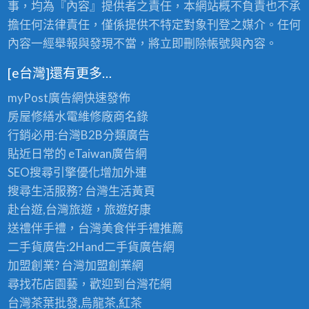
事，均為『內容』提供者之責任，本網站概不負責也不承
擔任何法律責任，僅係提供不特定對象刊登之媒介。任何
內容一經舉報與發現不當，將立即刪除帳號與內容。
[e台灣]還有更多…
myPost廣告網
快速發佈
房屋修繕
水電維修廠商名錄
行銷必用:台灣B2B
分類廣告
貼近日常的
eTaiwan廣告網
SEO搜尋引擎優化
增加外連
搜尋生活服務? 台灣
生活黃頁
赴台遊,台灣旅遊
，旅遊好康
送禮伴手禮，台灣美食
伴手禮
推薦
二手貨廣告:2Hand
二手貨
廣告網
加盟創業? 台灣
加盟創業
網
尋找花店園藝，歡迎到
台灣花網
台灣茶葉批發
,烏龍茶,紅茶