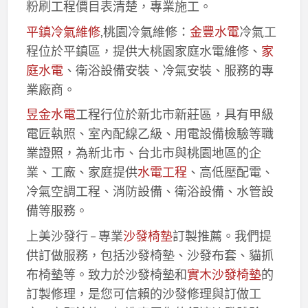
粉刷工程價目表清楚，專業施工。
平鎮冷氣維修
,桃園冷氣維修：
金豐水電
冷氣工
程位於平鎮區，提供大桃園家庭水電維修、
家
庭水電
、衛浴設備安裝、冷氣安裝、服務的專
業廠商。
昱金水電
工程行位於新北市新莊區，具有甲級
電匠執照、室內配線乙級、用電設備檢驗等職
業證照，為新北市、台北市與桃園地區的企
業、工廠、家庭提供
水電工程
、高低壓配電、
冷氣空調工程、消防設備、衛浴設備、水管設
備等服務。
上美沙發行 – 專業
沙發椅墊
訂製推薦。我們提
供訂做服務，包括沙發椅墊、沙發布套、貓抓
布椅墊等。致力於沙發椅墊和
實木沙發椅墊
的
訂製修理，是您可信賴的沙發修理與訂做工