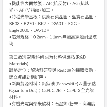
•機能性表面鍍膜：AR (抗反射)、AG (抗炫
光)、AF (防指紋) 加工。
•特種光學基板：供應石英晶圓、藍寶石晶圓、
BF33、B270、BK7、D263T、EXG、
Eagle2000、OA-10。
•超薄規格：0.2mm – 1.1mm 無鹼高穿透耐溫玻
璃。
________________________________________
第三類別 銳隆科研 尖端材料供應站 (R&D
Materials)
戰略定位：解決科研界與 R&D 端的採購痛點，
建立資訊對稱屏障。
•新興能源材料：鈣鈦礦 (Perovskite) & 量子點
(Quantum Dot)；CsPbCl2Br、CsPbI3 全光譜
材料。
•有機光電與奈米碳材：石墨烯 (粉末、高濃度