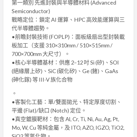
第一類別 先進封裝與半導體材料 (Advanced
Semiconductor)
戰略定位：鎖定 AI 運算、HPC 高效能運算與三
代半導體趨勢。
•前瞻封裝技術 (FOPLP)：面板級扇出型封裝載
板加工（支援 310×310mm / 510×515mm /
700×700mm 大尺寸）。
•核心半導體基材：供應 2–12 吋 Si (矽)、SOI
(絕緣層上矽)、SiC (碳化矽)、Ge (鍺)、GaAs
(砷化鎵) 等 III-V 族化合物
。
•客製化工藝：單/雙面拋光、特定厚度切割、
平邊 (Flat)/缺口 (Notch) 定位。
•真空鍍膜靶材：包含 Al, Cr, Ti, Ni, Au, Ag, Pt,
Mo, W, Cu 等純金屬，及 ITO, AZO, IGZO, TiO2,
SiO2 等氧化物。