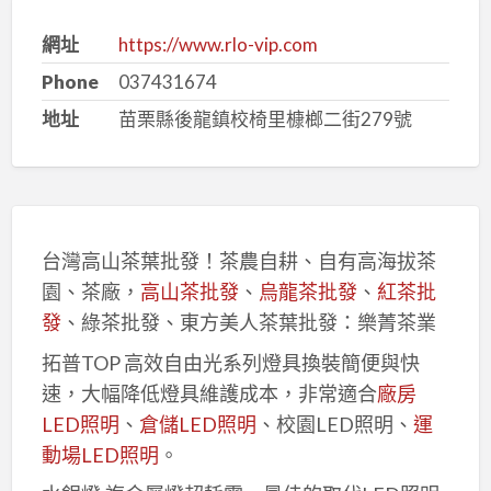
網址
https://www.rlo-vip.com
Phone
037431674
地址
苗栗縣後龍鎮校椅里槺榔二街279號
台灣高山茶葉批發！茶農自耕、自有高海拔茶
園、茶廠，
高山茶批發
、
烏龍茶批發
、
紅茶批
發
、綠茶批發、東方美人茶葉批發：樂菁茶業
拓普TOP 高效自由光系列燈具換裝簡便與快
速，大幅降低燈具維護成本，非常適合
廠房
LED照明
、
倉儲LED照明
、校園LED照明、
運
動場LED照明
。