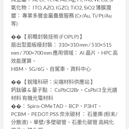
氧化物： ITO, AZO, IGZO, TiO2, SiO2 薄膜濺
鍍： 專業多層金屬疊層服務 (Cr/Au, Ti/Pt/Au
等)
��【 前瞻封裝技術 (FOPLP) 】
扇出型面板級封裝： 310×310 mm / 510×515
mm / 700×700 mm 應用領域： AI 晶片、HPC 高
效能運算、
HBM、5G/6G、自駕車、資料中心
��【 銳隆科研：尖端材料供應站 】
鈣鈦礦 & 量子點 ： CsPbCl2Br、CsPbI3 全光譜
材料 有機光電材料
��： Spiro-OMeTAD、BCP、P3HT、
PCBM、PEDOT:PSS 奈米碳材 ️： 石墨烯 (粉末/
分散液)、單壁/多壁碳管、石墨化碳管 高純化