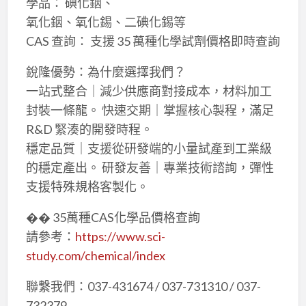
學品： 碘化銦、
氧化銦、氧化錫、二碘化錫等
CAS 查詢： 支援 35 萬種化學試劑價格即時查詢
銳隆優勢：為什麼選擇我們？
一站式整合｜減少供應商對接成本，材料加工
封裝一條龍。 快速交期｜掌握核心製程，滿足
R&D 緊湊的開發時程。
穩定品質｜支援從研發端的小量試產到工業級
的穩定產出。 研發友善｜專業技術諮詢，彈性
支援特殊規格客製化。
�� 35萬種CAS化學品價格查詢
請參考：
https://www.sci-
study.com/chemical/index
聯繫我們：037-431674 / 037-731310 / 037-
732379