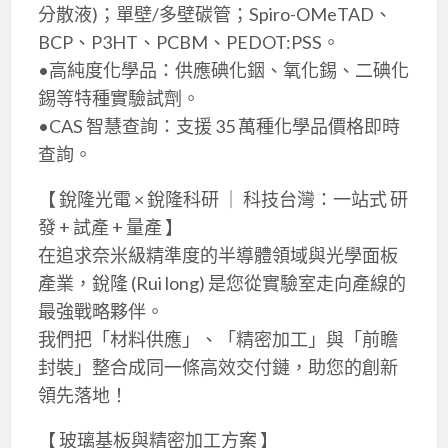
分散液)；單壁/多壁碳管；Spiro-OMeTAD、
BCP、P3HT、PCBM、PEDOT:PSS。
•高純度化學品：供應碘化銦、氧化錫、二碘化
錫等特種實驗試劑。
•CAS 智慧查詢：支援 35 萬種化學品價格即時
查詢。
【 銳隆光電 × 銳隆科研 ｜ 科技台灣：一站式 研
發 + 試產 + 量產 】
在追求奈米級精準度的半導體領域與光學面板
產業，銳隆 (Rui long) 是您從實驗室走向產線的
最強戰略夥伴。
我們把「材料供應」、「精密加工」與「前瞻
封裝」整合成同一條高效交付鏈，助您的創新
領先落地！
【 玻璃基板與精密加工方案 】