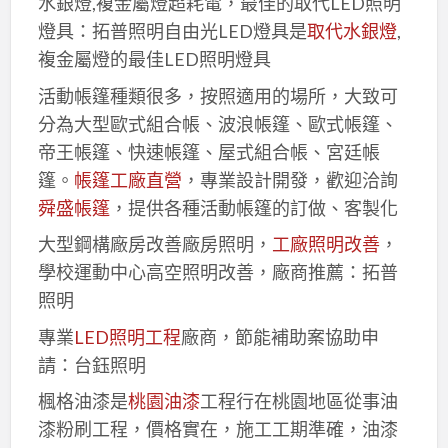
水銀燈,複金屬燈超耗電，最佳的取代LED照明
燈具：拓普照明自由光LED燈具是
取代水銀燈
,
複金屬燈的最佳LED照明燈具
活動帳篷種類很多，按照適用的場所，大致可
分為大型歐式組合帳、波浪帳篷、歐式帳篷、
帝王帳篷、快速帳篷、屋式組合帳、宮廷帳
篷。
帳篷工廠直營
，專業設計開發，歡迎洽詢
舜盛帳篷
，提供各種活動帳篷的訂做、客製化
大型鋼構廠房改善廠房照明，
工廠照明改善
，
學校運動中心高空照明改善，廠商推薦：拓普
照明
專業
LED照明工程
廠商，節能補助案協助申
請：台鈺照明
楓格油漆是
桃園油漆
工程行在桃園地區從事油
漆粉刷工程，價格實在，施工工期準確，油漆