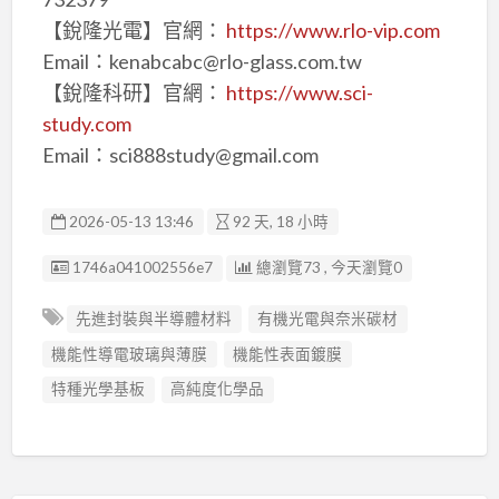
【銳隆光電】官網：
https://www.rlo-vip.com
Email：kenabcabc@rlo-glass.com.tw
【銳隆科研】官網：
https://www.sci-
study.com
Email：sci888study@gmail.com
2026-05-13 13:46
92 天, 18 小時
廣告编號
1746a041002556e7
總瀏覽73 , 今天瀏覽0
先進封裝與半導體材料
有機光電與奈米碳材
機能性導電玻璃與薄膜
機能性表面鍍膜
特種光學基板
高純度化學品