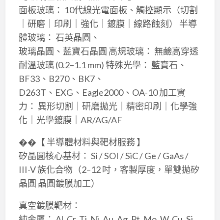
面板玻璃： 10代線光電面板、觸控顯示（切割
｜研磨｜印刷｜強化｜鍍膜｜線路蝕刻） 半導
體玻璃： 石英晶圓、
玻璃晶圓、藍寶石晶圓 高規玻璃： 無鹼高穿透
耐溫玻璃 (0.2–1.1 mm) 特殊光學： 藍寶石、
BF33、B270、BK7、
D263T、EXG、Eagle2000、OA-10 加工實
力： 異形切割｜研磨拋光｜精密印刷｜化學強
化｜光學鍍膜｜AR/AG/AF
��【 半導體材料與靶材服務 】
矽晶圓核心基材： Si / SOI / SiC / Ge / GaAs /
III-V 族化合物（2–12 吋，客製厚度，單雙拋矽
晶圓 晶圓鍍膜加工）
真空鍍膜靶材：
純金屬： Al, Cr, Ti, Ni, Au, Ag, Pt, Mo, W, Cu, Si