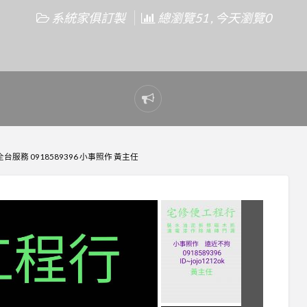
系統家俱訂製
總瀏覽51 , 今天瀏覽0
Report
problem
服務 0918589396 小事照作 黃主任