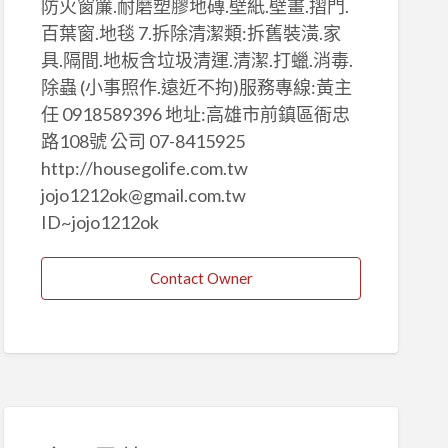
防火窗簾.耐磨塑膠地磚.壁紙.壁畫.摺門.
百葉窗.地毯 7.拆除清潔類:拆舊裝潢.家
具.隔間.地板含垃圾清運.清潔.打蠟.消毒.
除蟲 (小事照作.遠近不拘)服務專線:黃主
任 0918589396 地址:高雄市前鎮區衙忠
路108號 公司 07-8415925
http://housegolife.com.tw
jojo1212ok@gmail.com.tw
ID~jojo1212ok
Contact Owner