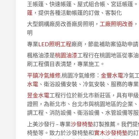
王帳篷、快速帳篷、屋式組合帳、宮廷帳篷。
篷
，提供各種活動帳篷的訂做、客製化
大型鋼構廠房改善廠房照明，
工廠照明改善
，
明
專業
LED照明工程
廠商，節能補助案協助申請
楓格油漆是
桃園油漆
工程行在桃園地區從事油
刷工程價目表清楚，專業施工。
平鎮冷氣維修
,桃園冷氣維修：
金豐水電
冷氣
水電
、衛浴設備安裝、冷氣安裝、服務的專業
昱金水電
工程行位於新北市新莊區，具有甲級
證照，為新北市、台北市與桃園地區的企業、
調工程、消防設備、衛浴設備、水管設備等服
上美沙發行 – 專業
沙發椅墊
訂製推薦。我們提
椅墊等。致力於沙發椅墊和
實木沙發椅墊
的訂