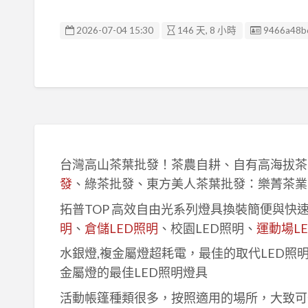
廣告编號
2026-07-04 15:30
146 天, 8 小時
9466a48b
台灣高山茶葉批發！茶農自耕、自有高海拔茶
發
、綠茶批發、東方美人茶葉批發：樂菁茶業
拓普TOP 高效自由光系列燈具換裝簡便與快
明
、
倉儲LED照明
、校園LED照明、
運動場L
水銀燈,複金屬燈超耗電，最佳的取代LED照
金屬燈的最佳LED照明燈具
活動帳篷種類很多，按照適用的場所，大致可