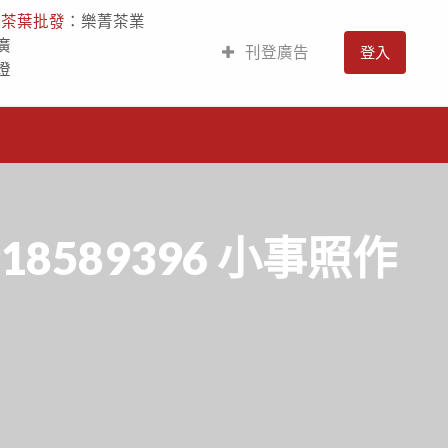
人
茶葉批發
：樂菁茶業
廣
刊登廣告
登入
燈
8589396 小事照作