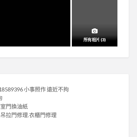
所有相片 (3)
8589396 小事照作 遠近不拘
拘
和室門換油紙
懸吊拉門修理.衣櫃門修理