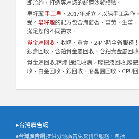
即洽詢，打造專屬您的舒適沙發體驗。
皂籽瓏
手工皂
，2017年成立，以純手工製
受。
皂籽瓏
的配方包含海茴香、薑黃、生薑、
滿足您的不同需求。
貴金屬回收
、收購、買賣，24小時全省服務
銀膏回收、含鉑貴金屬回收、含鈀貴金屬回收
貴金屬回收,精煉,提純,收購，廢鈀液回收,廢
收、白金回收、銀回收、廢晶圓回收、CPU回
e台灣廣告網
e台灣廣告網
提供分類廣告免費刊登服務，包括