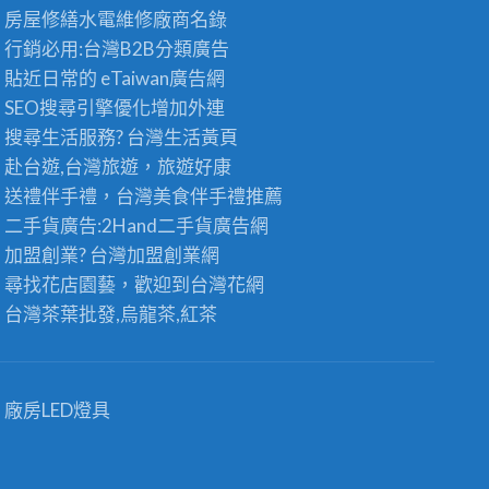
房屋修繕
水電維修廠商名錄
行銷必用:台灣B2B
分類廣告
貼近日常的
eTaiwan廣告網
SEO搜尋引擎優化
增加外連
搜尋生活服務? 台灣
生活黃頁
赴台遊,台灣旅遊
，旅遊好康
送禮伴手禮，台灣美食
伴手禮
推薦
二手貨廣告:2Hand
二手貨
廣告網
加盟創業? 台灣
加盟創業
網
尋找花店園藝，歡迎到
台灣花網
台灣茶葉批發
,烏龍茶,紅茶
廠房LED燈具