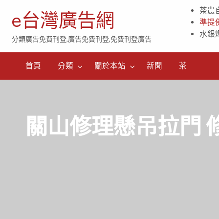
茶農
e台灣廣告網
準提
水銀
分類廣告免費刊登,廣告免費刊登,免費刊登廣告
茶
首頁
分類
關於本站
新聞
茶
關山修理懸吊拉門 修理