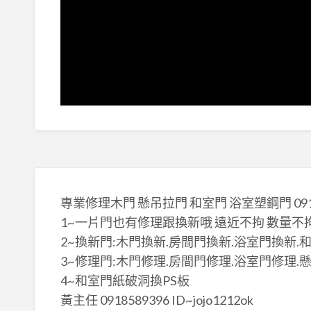
專業修理木門 懸吊拉門 和室門 浴室塑鋼門 091
1~一片門也有修理跟換新哦 遠近不拘 數量不
2~換新門:木門換新.房間門換新.浴室門換新.
3~修理門:木門修理.房間門修理.浴室門修理.
4~和室門紙破洞換PS板
黃主任 0918589396 ID~jojo1212ok