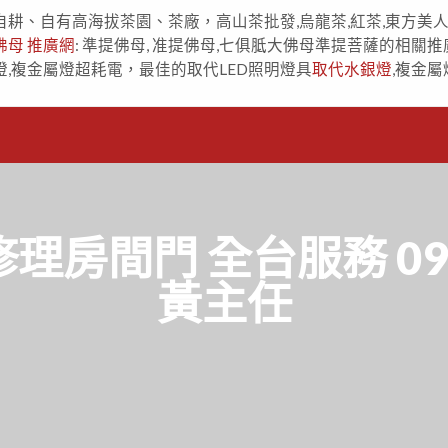
自耕、自有高海拔茶園、茶廠，高山茶批發,烏龍茶,紅茶,東方美
佛母 推廣網
: 準提佛母, 准提佛母,七俱胝大佛母準提菩薩的相關推
燈,複金屬燈超耗電，最佳的取代LED照明燈具
取代水銀燈
,複金屬
房間門 全台服務 091
黃主任