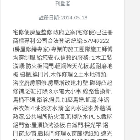
刊登者
註册日期: 2014-05-18
宅修便房屋整修 政府立案(宅修便)已注冊
商標專利 公司合法登記 統編:57949222
(房屋修繕專家) 專業的施工團隊施工師傅
均穿制服.給您安心.信賴的服務: 1.木工裝
潢類:防火板隔間.輕鋼架天花板.超耐磨地
板.櫥櫃.換門片.木作修理 2.土水地磚類:
浴室廚房翻修.房屋增改建.打壁.磁磚凸起
修補.浴缸打除 3.水電大小事:線路舊換新.
馬桶不通.衛浴.燈具.加壓馬達.抓漏.伸縮
吊衣架 4.油漆防水類:室內水泥漆.外牆隔
熱漆.公共場所防火漆.頂樓防水PU 5.鐵屋
鋁門窗:屋頂換洘漆板.白鐵門.採光罩.鋁
門窗.紗窗.鐵捲門修理 6.窗簾壁紙類:遮光