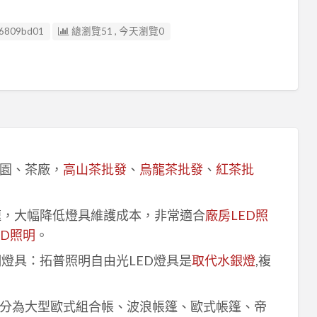
6809bd01
總瀏覽51 , 今天瀏覽0
園、茶廠，
高山茶批發
、
烏龍茶批發
、
紅茶批
速，大幅降低燈具維護成本，非常適合
廠房LED照
ED照明
。
明燈具：拓普照明自由光LED燈具是
取代水銀燈
,複
分為大型歐式組合帳、波浪帳篷、歐式帳篷、帝