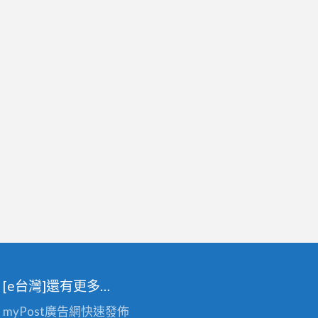
[e台灣]還有更多…
myPost廣告網
快速發佈