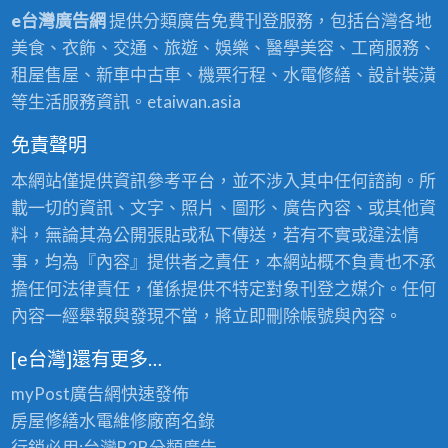
e台灣廣告網
提供分類廣告免費刊登服務，包括台灣各地
美食、衣飾、交通、旅遊、娛樂、醫學美容、工商服務、
租屋售屋、新車中古車、機票行程、水電修繕、設計裝潢
等生活服務資訊。etaiwan.asia
免責聲明
本網站僅提供資訊參考平台，並不涉入其中任何諮詢。所
載一切的資訊、文字、照片、圖形、廣告內容、或其他資
料，無論其為公開張貼或私下傳送，若有不實或違法情
事，均為『內容』提供者之責任，本網站概不負責也不承
擔任何法律責任，僅係提供不特定對象刊登之媒介。任何
內容一經舉報與發現不當，將立即刪除帳號與內容。
[e台灣]還有更多…
myPost廣告網
快速發佈
房屋修繕
水電維修廠商名錄
行銷必用:台灣B2B
分類廣告