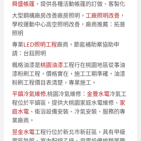
舜盛帳篷
，提供各種活動帳篷的訂做、客製化
大型鋼構廠房改善廠房照明，
工廠照明改善
，
學校運動中心高空照明改善，廠商推薦：拓普
照明
專業
LED照明工程
廠商，節能補助案協助申
請：台鈺照明
楓格油漆是
桃園油漆
工程行在桃園地區從事油
漆粉刷工程，價格實在，施工工期準確，油漆
粉刷工程價目表清楚，專業施工。
平鎮冷氣維修
,桃園冷氣維修：
金豐水電
冷氣工
程位於平鎮區，提供大桃園家庭水電維修、
家
庭水電
、衛浴設備安裝、冷氣安裝、服務的專
業廠商。
昱金水電
工程行位於新北市新莊區，具有甲級
電匠執照、室內配線乙級、用電設備檢驗等職