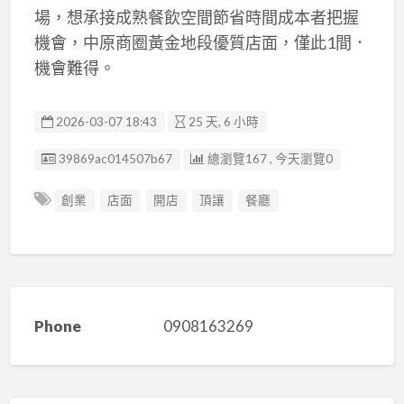
場，想承接成熟餐飲空間節省時間成本者把握
機會，中原商圈黃金地段優質店面，僅此1間．
機會難得。
2026-03-07 18:43
25 天, 6 小時
廣告编號
39869ac014507b67
總瀏覽167 , 今天瀏覽0
創業
店面
開店
頂讓
餐廳
Phone
0908163269