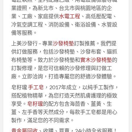
業證照，為新北市、台北市與桃園地區的企
業、工廠、家庭提供
水電工程
、高低壓配電、
冷氣空調工程、消防設備、衛浴設備、水管設
備等服務。
上美沙發行 – 專業
沙發椅墊
訂製推薦。我們提
供訂做服務，包括沙發椅墊、沙發布套、貓抓
布椅墊等。致力於沙發椅墊和
實木沙發椅墊
的
訂製修理，是您可信賴的沙發修理與訂做工
廠。立即洽詢，打造專屬您的舒適沙發體驗。
皂籽瓏
手工皂
，2017年成立，以純手工製作，
搭配植物精華，為您打造天然肌膚護理的極致
享受。
皂籽瓏
的配方包含海茴香、薑黃、生
薑、左手香等天然成分，每款手工皂都是用心
製作，滿足您的不同需求。
貴金屬回收
、收購、買賣，24小時全省服務！