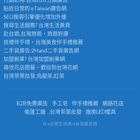
貼近日常的
eTaiwan廣告網
SEO搜尋引擎優化
增加外連
搜尋生活服務? 台灣
生活黃頁
赴台遊,台灣旅遊
，旅遊好康
送禮伴手禮，台灣美食
伴手禮
推薦
二手貨廣告:2Hand
二手貨
廣告網
加盟創業? 台灣
加盟創業
網
尋找花店園藝，歡迎到
台灣花網
台灣茶葉批發
,烏龍茶,紅茶
B2B免費廣告
手工皂
伴手禮推薦
網路花店
帳蓬工廠
台灣茶葉批發
廠房LED燈具
© e台灣生活網/e台灣廣告網