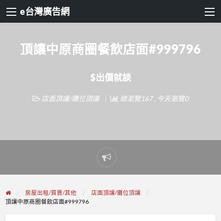
e台灣廣告網
頂讓中原商圈餐飲店面#999796
$出價就談
店面頂讓/攤位頂讓
總瀏覽167 , 今天瀏覽0
Report
problem
房屋出租/買賣/其他
店面頂讓/攤位頂讓
頂讓中原商圈餐飲店面#999796