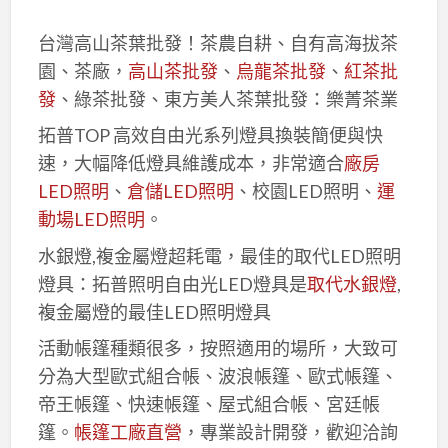
台灣高山茶葉批發！茶農自耕、自有高海拔茶
園、茶廠，
高山茶批發
、
烏龍茶批發
、
紅茶批
發
、綠茶批發、東方美人茶葉批發：樂菁茶業
拓普TOP 高效自由光系列燈具換裝簡便與快
速，大幅降低燈具維護成本，非常適合
廠房
LED照明
、
倉儲LED照明
、校園LED照明、
運
動場LED照明
。
水銀燈,複金屬燈超耗電，最佳的取代LED照明
燈具：拓普照明自由光LED燈具是
取代水銀燈
,
複金屬燈的最佳LED照明燈具
活動帳篷種類很多，按照適用的場所，大致可
分為大型歐式組合帳、波浪帳篷、歐式帳篷、
帝王帳篷、快速帳篷、屋式組合帳、宮廷帳
篷。
帳篷工廠直營
，專業設計開發，歡迎洽詢