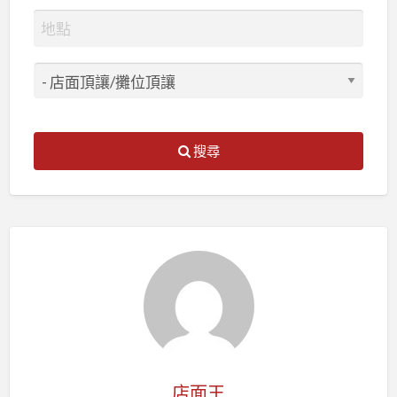
搜尋
店面王