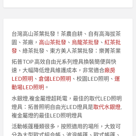
台灣高山茶葉批發！茶農自耕、自有高海拔茶
園、茶廠，
高山茶批發
、
烏龍茶批發
、
紅茶批
發
、綠茶批發、東方美人茶葉批發：樂菁茶業
拓普TOP 高效自由光系列燈具換裝簡便與快
速，大幅降低燈具維護成本，非常適合
廠房
LED照明
、
倉儲LED照明
、校園LED照明、
運
動場LED照明
。
水銀燈,複金屬燈超耗電，最佳的取代LED照明
燈具：拓普照明自由光LED燈具是
取代水銀燈
,
複金屬燈的最佳LED照明燈具
活動帳篷種類很多，按照適用的場所，大致可
分為大型歐式組合帳、波浪帳篷、歐式帳篷、