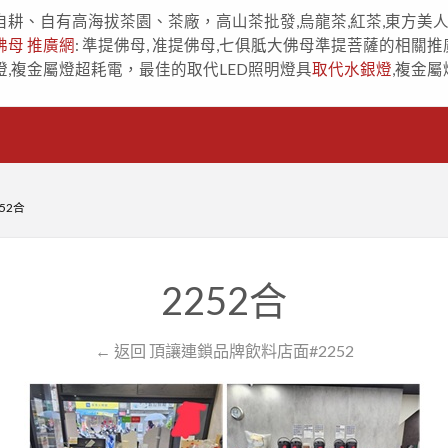
自耕、自有高海拔茶園、茶廠，高山茶批發,烏龍茶,紅茶,東方美
佛母 推廣網
: 準提佛母, 准提佛母,七俱胝大佛母準提菩薩的相關推
燈,複金屬燈超耗電，最佳的取代LED照明燈具
取代水銀燈
,複金屬
252合
2252合
← 返回 頂讓連鎖品牌飲料店面#2252