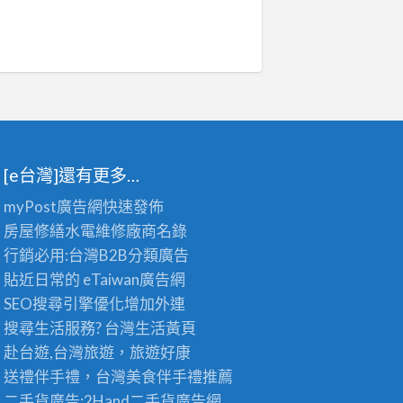
[e台灣]還有更多…
myPost廣告網
快速發佈
房屋修繕
水電維修廠商名錄
行銷必用:台灣B2B
分類廣告
貼近日常的
eTaiwan廣告網
SEO搜尋引擎優化
增加外連
搜尋生活服務? 台灣
生活黃頁
赴台遊,台灣旅遊
，旅遊好康
送禮伴手禮，台灣美食
伴手禮
推薦
二手貨廣告:2Hand
二手貨
廣告網