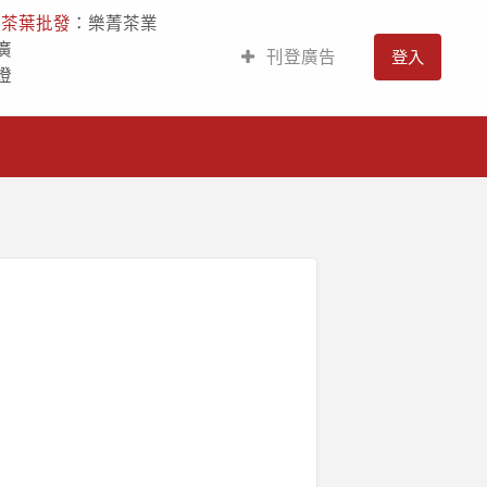
人
茶葉批發
：樂菁茶業
廣
刊登廣告
登入
燈