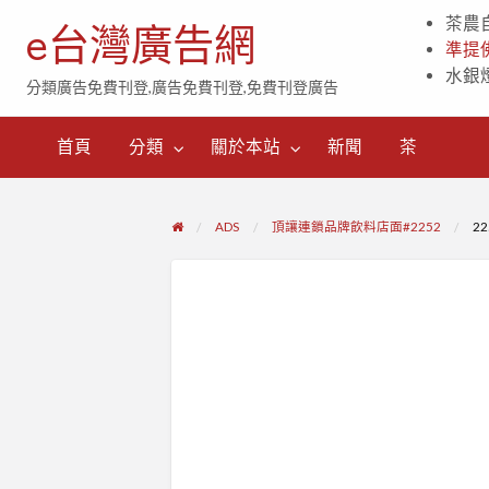
茶農
e台灣廣告網
準提
水銀
分類廣告免費刊登,廣告免費刊登,免費刊登廣告
茶
首頁
分類
關於本站
新聞
茶
ADS
頂讓連鎖品牌飲料店面#2252
2