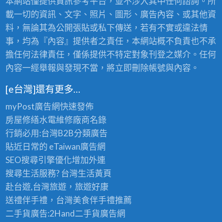
本網站僅提供資訊參考平台，並不涉入其中任何諮詢。所
載一切的資訊、文字、照片、圖形、廣告內容、或其他資
料，無論其為公開張貼或私下傳送，若有不實或違法情
事，均為『內容』提供者之責任，本網站概不負責也不承
擔任何法律責任，僅係提供不特定對象刊登之媒介。任何
內容一經舉報與發現不當，將立即刪除帳號與內容。
[e台灣]還有更多…
myPost廣告網
快速發佈
房屋修繕
水電維修廠商名錄
行銷必用:台灣B2B
分類廣告
貼近日常的
eTaiwan廣告網
SEO搜尋引擎優化
增加外連
搜尋生活服務? 台灣
生活黃頁
赴台遊,台灣旅遊
，旅遊好康
送禮伴手禮，台灣美食
伴手禮
推薦
二手貨廣告:2Hand
二手貨
廣告網