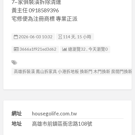
7~家俱裝潢拆除清運
黃主任 0918589396
宅修便為注冊商標 專業正派
2026-06-03 10:32
114 天, 15 小時
廣告编號
3666a1f921ed3d62
總瀏覽32 , 今天瀏覽0
高雄拆裝潢 鳳山拆家具 小港拆地板 換新門 木門換新 房間門換新
網址
housegolife.com.tw
地址
高雄市前鎮區衙忠路108號