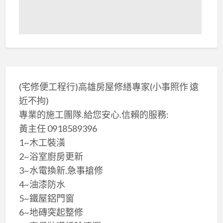
(宅修便工程行)高雄房屋修繕專家(小事照作 遠
近不拘)
專業的施工團隊.給您安心.信賴的服務:
黃主任 0918589396
1~木工裝潢
2~浴室廚房更新
3~水電換新.急事搶修
4~油漆防水
5~鐵屋鋁門窗
6~地磚突起整修