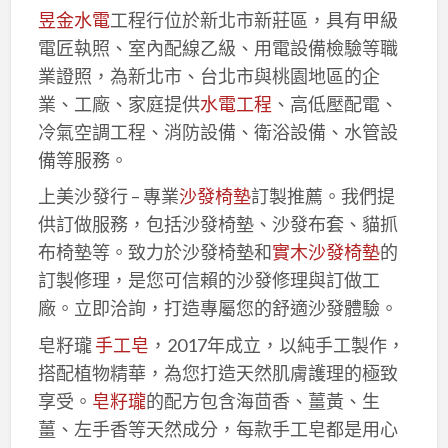
昱金水電
工程行位於新北市新莊區，具有甲級
電匠執照、室內配線乙級、用電設備檢驗等職
業證照，為新北市、台北市與桃園地區的企
業、工廠、家庭提供
水電工程
、高低壓配電、
冷氣空調工程、消防設備、衛浴設備、水管設
備等服務。
上美沙發行 – 專業
沙發椅墊
訂製推薦。我們提
供訂做服務，包括沙發椅墊、沙發布套、貓抓
布椅墊等。致力於沙發椅墊和
實木沙發椅墊
的
訂製修理，是您可信賴的沙發修理與訂做工
廠。立即洽詢，打造專屬您的舒適沙發體驗。
皂籽瓏
手工皂
，2017年成立，以純手工製作，
搭配植物精華，為您打造天然肌膚護理的極致
享受。
皂籽瓏
的配方包含海茴香、薑黃、生
薑、左手香等天然成分，每款手工皂都是用心