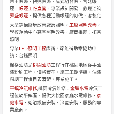
帝王帳篷、快速帳篷、屋式組合帳、宮廷帳
篷。
帳篷工廠直營
，專業設計開發，歡迎洽詢
舜盛帳篷
，提供各種活動帳篷的訂做、客製化
大型鋼構廠房改善廠房照明，
工廠照明改善
，
學校運動中心高空照明改善，廠商推薦：拓普
照明
專業
LED照明工程
廠商，節能補助案協助申
請：台鈺照明
楓格油漆是
桃園油漆
工程行在桃園地區從事油
漆粉刷工程，價格實在，施工工期準確，油漆
粉刷工程價目表清楚，專業施工。
平鎮冷氣維修
,桃園冷氣維修：
金豐水電
冷氣工
程位於平鎮區，提供大桃園家庭水電維修、
家
庭水電
、衛浴設備安裝、冷氣安裝、服務的專
業廠商。