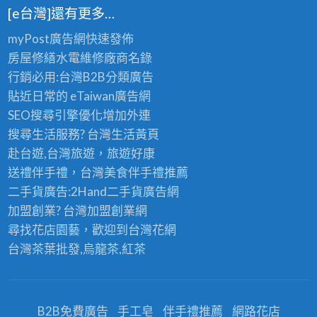
[e台灣]還有更多…
myPost廣告網
快速發佈
房屋修繕
水電維修廠商名錄
行銷必用:台灣B2B
分類廣告
貼近日常的
eTaiwan廣告網
SEO搜尋引擎優化
增加外連
搜尋生活服務? 台灣
生活黃頁
赴台遊,台灣旅遊
，旅遊好康
送禮伴手禮，台灣美食
伴手禮
推薦
二手貨廣告:2Hand
二手貨
廣告網
加盟創業? 台灣
加盟創業
網
尋找花店園藝，歡迎到
台灣花網
台灣茶葉批發
,烏龍茶,紅茶
B2B免費廣告
手工皂
伴手禮推薦
網路花店