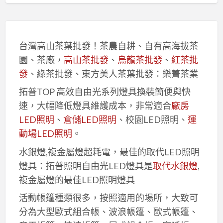
台灣高山茶葉批發！茶農自耕、自有高海拔茶
園、茶廠，
高山茶批發
、
烏龍茶批發
、
紅茶批
發
、綠茶批發、東方美人茶葉批發：樂菁茶業
拓普TOP 高效自由光系列燈具換裝簡便與快
速，大幅降低燈具維護成本，非常適合
廠房
LED照明
、
倉儲LED照明
、校園LED照明、
運
動場LED照明
。
水銀燈,複金屬燈超耗電，最佳的取代LED照明
燈具：拓普照明自由光LED燈具是
取代水銀燈
,
複金屬燈的最佳LED照明燈具
活動帳篷種類很多，按照適用的場所，大致可
分為大型歐式組合帳、波浪帳篷、歐式帳篷、