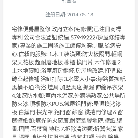
刊登者
註册日期: 2014-05-18
宅修便房屋整修 政府立案(宅修便)已注冊商標
專利 公司合法登記 統編:57949222 (房屋修繕專
家) 專業的施工團隊施工師傅均穿制服.給您安
心.信賴的服務: 1.木工裝潢類:防火板隔間.輕鋼
架天花板.超耐磨地板.櫥櫃.換門片.木作修理 2.
土水地磚類:浴室廚房翻修.房屋增改建.打壁.磁
磚凸起修補.浴缸打除 3.水電大小事:線路舊換新.
馬桶不通.衛浴.燈具.加壓馬達.抓漏.伸縮吊衣架
4.油漆防水類:室內水泥漆.外牆隔熱漆.公共場所
防火漆.頂樓防水PU 5.鐵屋鋁門窗:屋頂換洘漆
板.白鐵門.採光罩.鋁門窗.紗窗.鐵捲門修理 6.窗
簾壁紙類:遮光防火窗簾.耐磨塑膠地磚.壁紙.壁
畫.摺門.百葉窗.地毯 7.拆除清潔類:拆舊裝潢.家
具.隔間.地板含垃圾清運.清潔.打蠟.消毒.除蟲