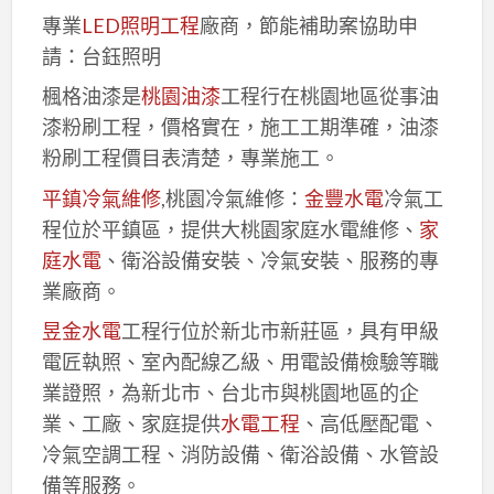
專業
LED照明工程
廠商，節能補助案協助申
請：台鈺照明
楓格油漆是
桃園油漆
工程行在桃園地區從事油
漆粉刷工程，價格實在，施工工期準確，油漆
粉刷工程價目表清楚，專業施工。
平鎮冷氣維修
,桃園冷氣維修：
金豐水電
冷氣工
程位於平鎮區，提供大桃園家庭水電維修、
家
庭水電
、衛浴設備安裝、冷氣安裝、服務的專
業廠商。
昱金水電
工程行位於新北市新莊區，具有甲級
電匠執照、室內配線乙級、用電設備檢驗等職
業證照，為新北市、台北市與桃園地區的企
業、工廠、家庭提供
水電工程
、高低壓配電、
冷氣空調工程、消防設備、衛浴設備、水管設
備等服務。