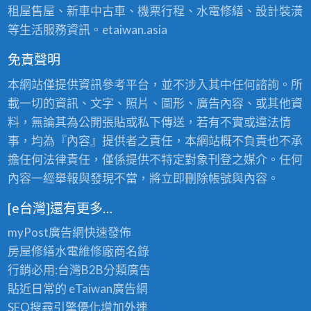
租屋售屋、新車中古車、機票行程、水電修繕、設計裝潢
等生活服務資訊。etaiwan.asia
免責聲明
本網站僅提供資訊參考平台，並不涉入其中任何諮詢。所
載一切的資訊、文字、照片、圖形、廣告內容、或其他資
料，無論其為公開張貼或私下傳送，若有不實或違法情
事，均為『內容』提供者之責任，本網站概不負責也不承
擔任何法律責任，僅係提供不特定對象刊登之媒介。任何
內容一經舉報與發現不當，將立即刪除帳號與內容。
[e台灣]還有更多…
myPost廣告網
快速發佈
房屋修繕
水電維修廠商名錄
行銷必用:台灣B2B
分類廣告
貼近日常的
eTaiwan廣告網
SEO搜尋引擎優化
增加外連