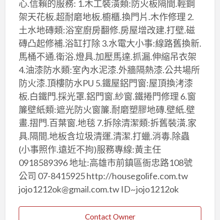
心.信賴的服務: 1.木工裝潢類:防火板隔間.輕鋼
架天花板.超耐磨地板.櫥櫃.換門片.木作修理 2.
土水地磚類:浴室廚房翻修.房屋增改建.打壁.磁
磚凸起修補.浴缸打除 3.水電大小事:線路舊換新.
馬桶不通.衛浴.燈具.加壓馬達.抓漏.伸縮吊衣架
4.油漆防水類:室內水泥漆.外牆隔熱漆.公共場所
防火漆.頂樓防水PU 5.鐵屋鋁門窗:屋頂換洘漆
板.白鐵門.採光罩.鋁門窗.紗窗.鐵捲門修理 6.窗
簾壁紙類:遮光防火窗簾.耐磨塑膠地磚.壁紙.壁
畫.摺門.百葉窗.地毯 7.拆除清潔類:拆舊裝潢.家
具.隔間.地板含垃圾清運.清潔.打蠟.消毒.除蟲
(小事照作.遠近不拘)服務專線:黃主任
0918589396 地址:高雄市前鎮區衙忠路108號
公司 07-8415925 http://housegolife.com.tw
jojo1212ok@gmail.com.tw ID~jojo1212ok
Contact Owner