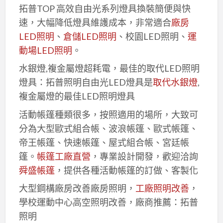
拓普TOP 高效自由光系列燈具換裝簡便與快
速，大幅降低燈具維護成本，非常適合
廠房
LED照明
、
倉儲LED照明
、校園LED照明、
運
動場LED照明
。
水銀燈,複金屬燈超耗電，最佳的取代LED照明
燈具：拓普照明自由光LED燈具是
取代水銀燈
,
複金屬燈的最佳LED照明燈具
活動帳篷種類很多，按照適用的場所，大致可
分為大型歐式組合帳、波浪帳篷、歐式帳篷、
帝王帳篷、快速帳篷、屋式組合帳、宮廷帳
篷。
帳篷工廠直營
，專業設計開發，歡迎洽詢
舜盛帳篷
，提供各種活動帳篷的訂做、客製化
大型鋼構廠房改善廠房照明，
工廠照明改善
，
學校運動中心高空照明改善，廠商推薦：拓普
照明