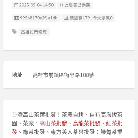
2025-05-04 14:50
此廣告已過期
廣告编號
99568170e2f1a1db
總瀏覽179 , 今天瀏覽0
高雄拉門修理
地址
高雄市前鎮區衙忠路108號
台灣高山茶葉批發！茶農自耕、自有高海拔茶
園、茶廠，
高山茶批發
、
烏龍茶批發
、
紅茶批
發
、綠茶批發、東方美人茶葉批發：樂菁茶業