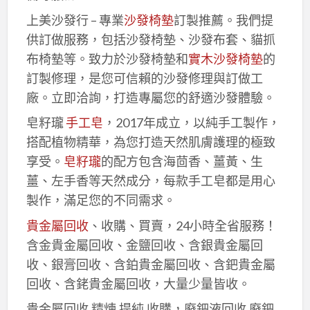
上美沙發行 – 專業
沙發椅墊
訂製推薦。我們提
供訂做服務，包括沙發椅墊、沙發布套、貓抓
布椅墊等。致力於沙發椅墊和
實木沙發椅墊
的
訂製修理，是您可信賴的沙發修理與訂做工
廠。立即洽詢，打造專屬您的舒適沙發體驗。
皂籽瓏
手工皂
，2017年成立，以純手工製作，
搭配植物精華，為您打造天然肌膚護理的極致
享受。
皂籽瓏
的配方包含海茴香、薑黃、生
薑、左手香等天然成分，每款手工皂都是用心
製作，滿足您的不同需求。
貴金屬回收
、收購、買賣，24小時全省服務！
含金貴金屬回收、金鹽回收、含銀貴金屬回
收、銀膏回收、含鉑貴金屬回收、含鈀貴金屬
回收、含銠貴金屬回收，大量少量皆收。
貴金屬回收,精煉,提純,收購，廢鈀液回收,廢鈀