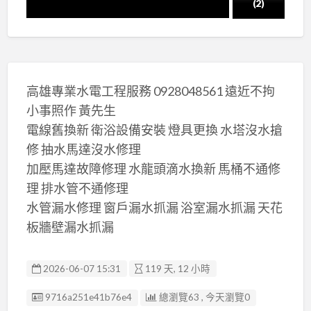
(2)
高雄專業水電工程服務 0928048561 遠近不拘
小事照作 黃先生
電線舊換新 衛浴設備安裝 燈具更換 水塔沒水搶
修 抽水馬達沒水修理
加壓馬達故障修理 水龍頭滴水換新 馬桶不通修
理 排水管不通修理
水管漏水修理 窗戶漏水抓漏 浴室漏水抓漏 天花
板牆壁漏水抓漏
2026-06-07 15:31
119 天, 12 小時
廣告编號
9716a251e41b76e4
總瀏覽63 , 今天瀏覽0