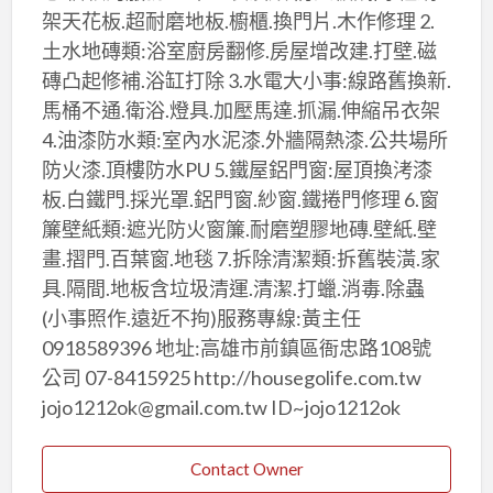
架天花板.超耐磨地板.櫥櫃.換門片.木作修理 2.
土水地磚類:浴室廚房翻修.房屋增改建.打壁.磁
磚凸起修補.浴缸打除 3.水電大小事:線路舊換新.
馬桶不通.衛浴.燈具.加壓馬達.抓漏.伸縮吊衣架
4.油漆防水類:室內水泥漆.外牆隔熱漆.公共場所
防火漆.頂樓防水PU 5.鐵屋鋁門窗:屋頂換洘漆
板.白鐵門.採光罩.鋁門窗.紗窗.鐵捲門修理 6.窗
簾壁紙類:遮光防火窗簾.耐磨塑膠地磚.壁紙.壁
畫.摺門.百葉窗.地毯 7.拆除清潔類:拆舊裝潢.家
具.隔間.地板含垃圾清運.清潔.打蠟.消毒.除蟲
(小事照作.遠近不拘)服務專線:黃主任
0918589396 地址:高雄市前鎮區衙忠路108號
公司 07-8415925 http://housegolife.com.tw
jojo1212ok@gmail.com.tw ID~jojo1212ok
Contact Owner