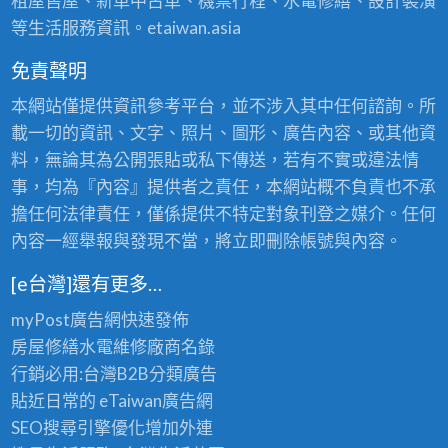
租屋售屋、新車中古車、機票行程、水電修繕、設計裝潢
等生活服務資訊。etaiwan.asia
免責聲明
本網站僅提供資訊參考平台，並不涉入其中任何諮詢。所
載一切的資訊、文字、照片、圖形、廣告內容、或其他資
料，無論其為公開張貼或私下傳送，若有不實或違法情
事，均為『內容』提供者之責任，本網站概不負責也不承
擔任何法律責任，僅係提供不特定對象刊登之媒介。任何
內容一經舉報與發現不當，將立即刪除帳號與內容。
[e台灣]還有更多…
myPost廣告網
快速發佈
房屋修繕
水電維修廠商名錄
行銷必用:台灣B2B
分類廣告
貼近日常的
eTaiwan廣告網
SEO搜尋引擎優化
增加外連