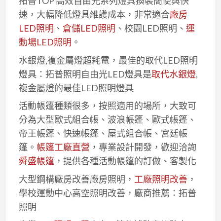
拓普TOP 高效自由光系列燈具換裝簡便與快
速，大幅降低燈具維護成本，非常適合
廠房
LED照明
、
倉儲LED照明
、校園LED照明、
運
動場LED照明
。
水銀燈,複金屬燈超耗電，最佳的取代LED照明
燈具：拓普照明自由光LED燈具是
取代水銀燈
,
複金屬燈的最佳LED照明燈具
活動帳篷種類很多，按照適用的場所，大致可
分為大型歐式組合帳、波浪帳篷、歐式帳篷、
帝王帳篷、快速帳篷、屋式組合帳、宮廷帳
篷。
帳篷工廠直營
，專業設計開發，歡迎洽詢
舜盛帳篷
，提供各種活動帳篷的訂做、客製化
大型鋼構廠房改善廠房照明，
工廠照明改善
，
學校運動中心高空照明改善，廠商推薦：拓普
照明