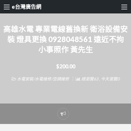
e台灣廣告網
高雄水電 專業電線舊換新 衛浴設備安
裝 燈具更換 0928048561 遠近不拘
小事照作 黃先生
$200.00
水電安裝/水電維修/空調維修
總瀏覽63 , 今天瀏覽0
Report
problem