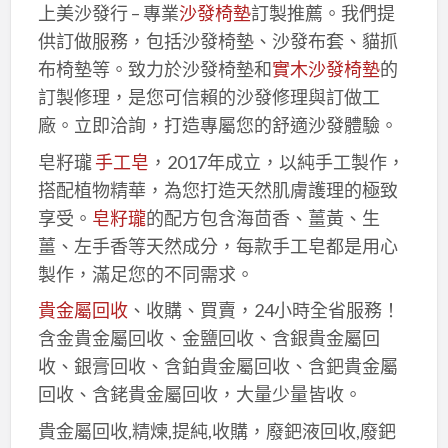
上美沙發行 – 專業
沙發椅墊
訂製推薦。我們提
供訂做服務，包括沙發椅墊、沙發布套、貓抓
布椅墊等。致力於沙發椅墊和
實木沙發椅墊
的
訂製修理，是您可信賴的沙發修理與訂做工
廠。立即洽詢，打造專屬您的舒適沙發體驗。
皂籽瓏
手工皂
，2017年成立，以純手工製作，
搭配植物精華，為您打造天然肌膚護理的極致
享受。
皂籽瓏
的配方包含海茴香、薑黃、生
薑、左手香等天然成分，每款手工皂都是用心
製作，滿足您的不同需求。
貴金屬回收
、收購、買賣，24小時全省服務！
含金貴金屬回收、金鹽回收、含銀貴金屬回
收、銀膏回收、含鉑貴金屬回收、含鈀貴金屬
回收、含銠貴金屬回收，大量少量皆收。
貴金屬回收,精煉,提純,收購，廢鈀液回收,廢鈀