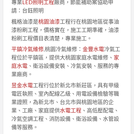
專業
LED照明工程
廠商，節能補助案協助申
請：台鈺照明
楓格油漆是
桃園油漆
工程行在桃園地區從事油
漆粉刷工程，價格實在，施工工期準確，油漆
粉刷工程價目表清楚，專業施工。
平鎮冷氣維修
,桃園冷氣維修：
金豐水電
冷氣工
程位於平鎮區，提供大桃園家庭水電維修、
家
庭水電
、衛浴設備安裝、冷氣安裝、服務的專
業廠商。
昱金水電
工程行位於新北市新莊區，具有甲級
電匠執照、室內配線乙級、用電設備檢驗等職
業證照，為新北市、台北市與桃園地區的企
業、工廠、家庭提供
水電工程
、高低壓配電、
冷氣空調工程、消防設備、衛浴設備、水管設
備等服務。