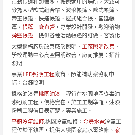
活動帳篷種類很多，按照適用的場所，大致可
分為大型歐式組合帳、波浪帳篷、歐式帳篷、
帝王帳篷、快速帳篷、屋式組合帳、宮廷帳
篷。
帳篷工廠直營
，專業設計開發，歡迎洽詢
舜盛帳篷
，提供各種活動帳篷的訂做、客製化
大型鋼構廠房改善廠房照明，
工廠照明改善
，
學校運動中心高空照明改善，廠商推薦：拓普
照明
專業
LED照明工程
廠商，節能補助案協助申
請：台鈺照明
楓格油漆是
桃園油漆
工程行在桃園地區從事油
漆粉刷工程，價格實在，施工工期準確，油漆
粉刷工程價目表清楚，專業施工。
平鎮冷氣維修
,桃園冷氣維修：
金豐水電
冷氣工
程位於平鎮區，提供大桃園家庭水電維修、
家