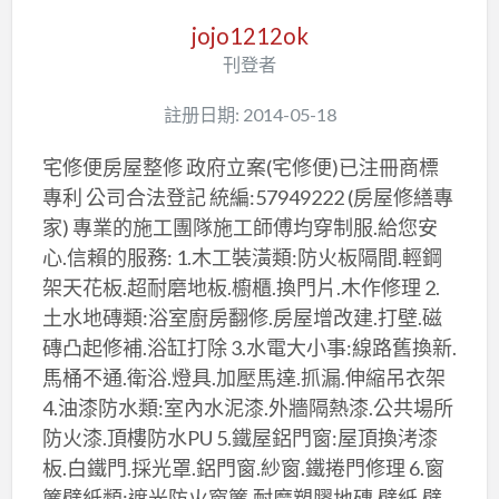
jojo1212ok
刊登者
註册日期: 2014-05-18
宅修便房屋整修 政府立案(宅修便)已注冊商標
專利 公司合法登記 統編:57949222 (房屋修繕專
家) 專業的施工團隊施工師傅均穿制服.給您安
心.信賴的服務: 1.木工裝潢類:防火板隔間.輕鋼
架天花板.超耐磨地板.櫥櫃.換門片.木作修理 2.
土水地磚類:浴室廚房翻修.房屋增改建.打壁.磁
磚凸起修補.浴缸打除 3.水電大小事:線路舊換新.
馬桶不通.衛浴.燈具.加壓馬達.抓漏.伸縮吊衣架
4.油漆防水類:室內水泥漆.外牆隔熱漆.公共場所
防火漆.頂樓防水PU 5.鐵屋鋁門窗:屋頂換洘漆
板.白鐵門.採光罩.鋁門窗.紗窗.鐵捲門修理 6.窗
簾壁紙類:遮光防火窗簾.耐磨塑膠地磚.壁紙.壁