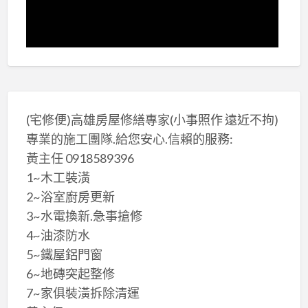
(宅修便)高雄房屋修繕專家(小事照作 遠近不拘)
專業的施工團隊.給您安心.信賴的服務:
黃主任 0918589396
1~木工裝潢
2~浴室廚房更新
3~水電換新.急事搶修
4~油漆防水
5~鐵屋鋁門窗
6~地磚突起整修
7~家俱裝潢拆除清運