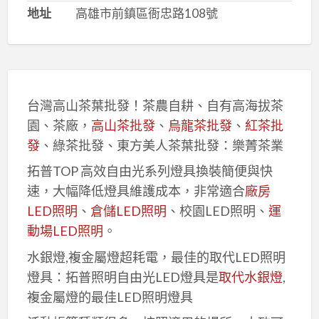
地址
高雄市前鎮區衙忠路108號
台灣高山茶葉批發！茶農自耕、自有高海拔茶
園、茶廠，
高山茶批發
、
烏龍茶批發
、
紅茶批
發
、綠茶批發、東方美人茶葉批發：樂菁茶業
拓普TOP 高效自由光系列燈具換裝簡便與快
速，大幅降低燈具維護成本，非常適合
廠房
LED照明
、
倉儲LED照明
、校園LED照明、
運
動場LED照明
。
水銀燈,複金屬燈超耗電，最佳的取代LED照明
燈具：拓普照明自由光LED燈具是
取代水銀燈
,
複金屬燈的最佳LED照明燈具