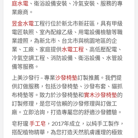
庭水電
、衛浴設備安裝、冷氣安裝、服務的專
業廠商。
昱金水電
工程行位於新北市新莊區，具有甲級
電匠執照、室內配線乙級、用電設備檢驗等職
業證照，為新北市、台北市與桃園地區的企
業、工廠、家庭提供
水電工程
、高低壓配電、
冷氣空調工程、消防設備、衛浴設備、水管設
備等服務。
上美沙發行 – 專業
沙發椅墊
訂製推薦。我們提
供訂做服務，包括沙發椅墊、沙發布套、貓抓
布椅墊等。致力於沙發椅墊和
實木沙發椅墊
的
訂製修理，是您可信賴的沙發修理與訂做工
廠。立即洽詢，打造專屬您的舒適沙發體驗。
皂籽瓏
手工皂
，2017年成立，以純手工製作，
搭配植物精華，為您打造天然肌膚護理的極致