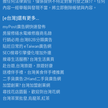
擔任何法律責任，僅係提供不特定對象刊登之媒介。任何
內容一經舉報與發現不當，將立即刪除帳號與內容。
[e台灣]還有更多…
myPost廣告網
快速發佈
房屋修繕
水電維修廠商名錄
行銷必用:台灣B2B
分類廣告
貼近日常的
eTaiwan廣告網
SEO搜尋引擎優化
增加外連
搜尋生活服務? 台灣
生活黃頁
赴台遊,台灣旅遊
，旅遊好康
送禮伴手禮，台灣美食
伴手禮
推薦
二手貨廣告:2Hand
二手貨
廣告網
加盟創業? 台灣
加盟創業
網
尋找花店園藝，歡迎到
台灣花網
台灣茶葉批發
,烏龍茶,紅茶