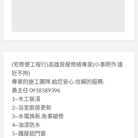
(宅修便工程行)高雄房屋修繕專家(小事照作 遠
近不拘)
專業的施工團隊.給您安心.信賴的服務:
黃主任 0918589396
1~木工裝潢
2~浴室廚房更新
3~水電換新.急事搶修
4~油漆防水
5~鐵屋鋁門窗