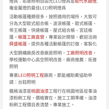
燈具：拓普照明自由光LED燈具是
取代水銀燈
,
複金屬燈的最佳LED照明燈具
活動帳篷種類很多，按照適用的場所，大致可
分為大型歐式組合帳、波浪帳篷、歐式帳篷、
帝王帳篷、快速帳篷、屋式組合帳、宮廷帳
篷。
帳篷工廠直營
，專業設計開發，歡迎洽詢
舜盛帳篷
，提供各種活動帳篷的訂做、客製化
大型鋼構廠房改善廠房照明，
工廠照明改善
，
學校運動中心高空照明改善，廠商推薦：拓普
照明
專業
LED照明工程
廠商，節能補助案協助申
請：台鈺照明
楓格油漆是
桃園油漆
工程行在桃園地區從事油
漆粉刷工程，價格實在，施工工期準確，油漆
粉刷工程價目表清楚，專業施工。