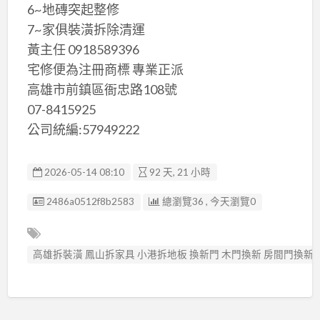
6~地磚突起整修
7~家俱裝潢拆除清運
黃主任 0918589396
宅修便為注冊商標 專業正派
高雄市前鎮區衙忠路108號
07-8415925
公司統編:57949222
2026-05-14 08:10
92 天, 21 小時
廣告编號
2486a0512f8b2583
總瀏覽36 , 今天瀏覽0
高雄拆裝潢 鳳山拆家具 小港拆地板 換新門 木門換新 房間門換新