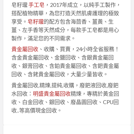
皂籽瓏
手工皂
，2017年成立，以純手工製作，
搭配植物精華，為您打造天然肌膚護理的極致
享受。
皂籽瓏
的配方包含海茴香、薑黃、生
薑、左手香等天然成分，每款手工皂都是用心
製作，滿足您的不同需求。
貴金屬回收
、收購、買賣，24小時全省服務！
含金貴金屬回收、金鹽回收、含銀貴金屬回
收、銀膏回收、含鉑貴金屬回收、含鈀貴金屬
回收、含銠貴金屬回收，大量少量皆收。
貴金屬回收,精煉,提純,收購，廢鈀液回收,廢鈀
水回收：
明盛貴金屬回收
精煉，專精於黃金回
收、白金回收、銀回收、廢晶圓回收、CPU回
收..等高價現金回收。