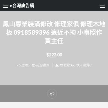
e台灣廣告網
鳳山專業裝潢修改 修理家俱 修理木地
板 0918589396 遠近不拘 小事照作
黃主任
$222.00
土木工程/房屋翻修
總瀏覽36 , 今天瀏覽0
Report
problem