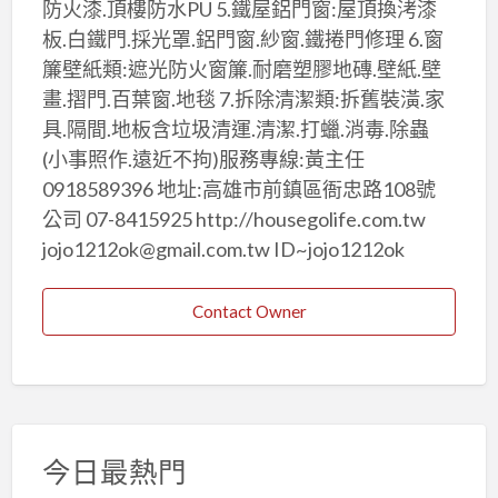
防火漆.頂樓防水PU 5.鐵屋鋁門窗:屋頂換洘漆
板.白鐵門.採光罩.鋁門窗.紗窗.鐵捲門修理 6.窗
簾壁紙類:遮光防火窗簾.耐磨塑膠地磚.壁紙.壁
畫.摺門.百葉窗.地毯 7.拆除清潔類:拆舊裝潢.家
具.隔間.地板含垃圾清運.清潔.打蠟.消毒.除蟲
(小事照作.遠近不拘)服務專線:黃主任
0918589396 地址:高雄市前鎮區衙忠路108號
公司 07-8415925 http://housegolife.com.tw
jojo1212ok@gmail.com.tw ID~jojo1212ok
Contact Owner
今日最熱門