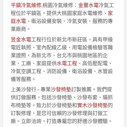
平鎮冷氣維修
,桃園冷氣維修：
金豐水電
冷氣工
程位於平鎮區，提供大桃園家庭水電維修、
家
庭水電
、衛浴設備安裝、冷氣安裝、服務的專
業廠商。
昱金水電
工程行位於新北市新莊區，具有甲級
電匠執照、室內配線乙級、用電設備檢驗等職
業證照，為新北市、台北市與桃園地區的企
業、工廠、家庭提供
水電工程
、高低壓配電、
冷氣空調工程、消防設備、衛浴設備、水管設
備等服務。
上美沙發行 – 專業
沙發椅墊
訂製推薦。我們提
供訂做服務，包括沙發椅墊、沙發布套、貓抓
布椅墊等。致力於沙發椅墊和
實木沙發椅墊
的
訂製修理，是您可信賴的沙發修理與訂做工
廠。立即洽詢，打造專屬您的舒適沙發體驗。