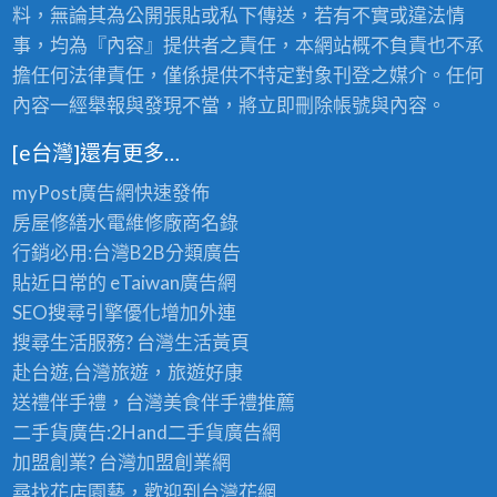
料，無論其為公開張貼或私下傳送，若有不實或違法情
事，均為『內容』提供者之責任，本網站概不負責也不承
擔任何法律責任，僅係提供不特定對象刊登之媒介。任何
內容一經舉報與發現不當，將立即刪除帳號與內容。
[e台灣]還有更多…
myPost廣告網
快速發佈
房屋修繕
水電維修廠商名錄
行銷必用:台灣B2B
分類廣告
貼近日常的
eTaiwan廣告網
SEO搜尋引擎優化
增加外連
搜尋生活服務? 台灣
生活黃頁
赴台遊,台灣旅遊
，旅遊好康
送禮伴手禮，台灣美食
伴手禮
推薦
二手貨廣告:2Hand
二手貨
廣告網
加盟創業? 台灣
加盟創業
網
尋找花店園藝，歡迎到
台灣花網