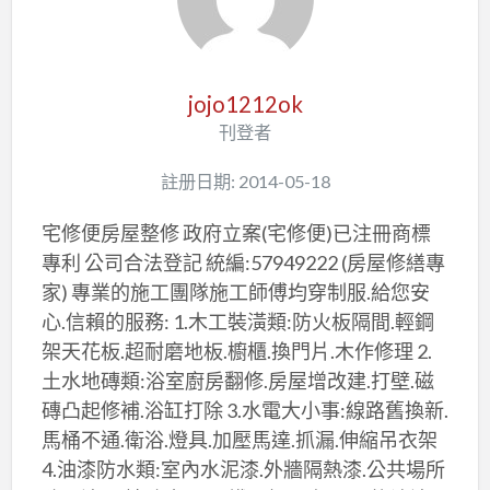
jojo1212ok
刊登者
註册日期: 2014-05-18
宅修便房屋整修 政府立案(宅修便)已注冊商標
專利 公司合法登記 統編:57949222 (房屋修繕專
家) 專業的施工團隊施工師傅均穿制服.給您安
心.信賴的服務: 1.木工裝潢類:防火板隔間.輕鋼
架天花板.超耐磨地板.櫥櫃.換門片.木作修理 2.
土水地磚類:浴室廚房翻修.房屋增改建.打壁.磁
磚凸起修補.浴缸打除 3.水電大小事:線路舊換新.
馬桶不通.衛浴.燈具.加壓馬達.抓漏.伸縮吊衣架
4.油漆防水類:室內水泥漆.外牆隔熱漆.公共場所