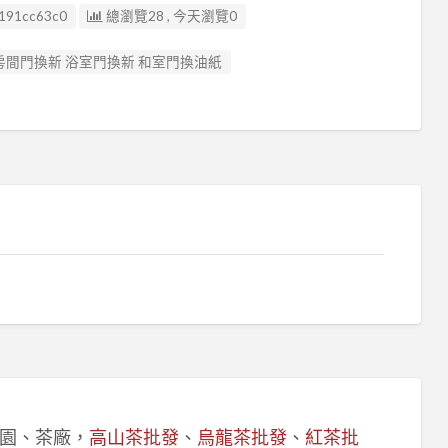
191cc63c0
總瀏覽28 , 今天瀏覽0
 房間門換新 浴室門換新 和室門換油紙
園、茶廠，
高山茶批發
、
烏龍茶批發
、
紅茶批