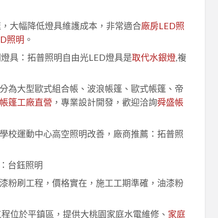
速，大幅降低燈具維護成本，非常適合
廠房LED照
ED照明
。
明燈具：拓普照明自由光LED燈具是
取代水銀燈
,複
分為大型歐式組合帳、波浪帳篷、歐式帳篷、帝
帳篷工廠直營
，專業設計開發，歡迎洽詢
舜盛帳
學校運動中心高空照明改善，廠商推薦：拓普照
：台鈺照明
漆粉刷工程，價格實在，施工工期準確，油漆粉
工程位於平鎮區，提供大桃園家庭水電維修、
家庭