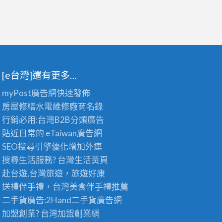
[e台灣]還有更多…
myPost廣告網
快速發佈
房屋修繕
水電維修廠商名錄
行銷必用:台灣B2B
分類廣告
貼近日常的
eTaiwan廣告網
SEO搜尋引擎優化
增加外連
搜尋生活服務? 台灣
生活黃頁
赴台遊,台灣旅遊
，旅遊好康
送禮伴手禮，台灣美食
伴手禮
推薦
二手貨廣告:2Hand
二手貨
廣告網
加盟創業? 台灣
加盟創業
網