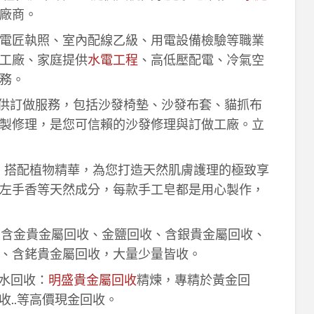
廠商。
電匠執照、室內配線乙級、用電設備檢驗等職業
工廠、家庭提供
水電工程
、高低壓配電、冷氣空
務。
供訂做服務，包括沙發椅墊、沙發布套、貓抓布
製修理，是您可信賴的沙發修理與訂做工廠。立
作，搭配植物精華，為您打造天然肌膚護理的極致享
左手香等天然成分，每款手工皂都是用心製作，
！含金貴金屬回收、金鹽回收、含銀貴金屬回收、
、含銠貴金屬回收，大量少量皆收。
鈀水回收：
明盛貴金屬回收
精煉，專精於黃金回
收..等高價現金回收。