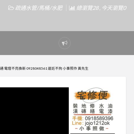
疏通水管/馬桶/水肥
總瀏覽28 , 今天瀏覽0
Report
problem
電燈不亮換新 0928048561 遠近不拘 小事照作 黃先生