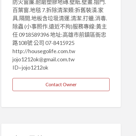
防火窗簾.耐磨塑膠地磚.壁紙.壁畫.摺門.
百葉窗.地毯 7.拆除清潔類:拆舊裝潢.家
具.隔間.地板含垃圾清運.清潔.打蠟.消毒.
除蟲 (小事照作.遠近不拘)服務專線:黃主
任 0918589396 地址:高雄市前鎮區衙忠
路108號 公司 07-8415925
http://housegolife.com.tw
jojo1212ok@gmail.com.tw
ID~jojo1212ok
Contact Owner