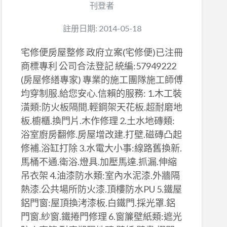
刊登者
註册日期: 2014-05-18
宅修便房屋整修 政府立案(宅修便)已注冊
商標專利 公司合法登記 統編:57949222
(房屋修繕專家) 專業的施工團隊施工師傅
均穿制服.給您安心.信賴的服務: 1.木工裝
潢類:防火板隔間.輕鋼架天花板.超耐磨地
板.櫥櫃.換門片.木作修理 2.土水地磚類:
浴室廚房翻修.房屋增改建.打壁.磁磚凸起
修補.浴缸打除 3.水電大小事:線路舊換新.
馬桶不通.衛浴.燈具.加壓馬達.抓漏.伸縮
吊衣架 4.油漆防水類:室內水泥漆.外牆隔
熱漆.公共場所防火漆.頂樓防水PU 5.鐵屋
鋁門窗:屋頂換洘漆板.白鐵門.採光罩.鋁
門窗.紗窗.鐵捲門修理 6.窗簾壁紙類:遮光