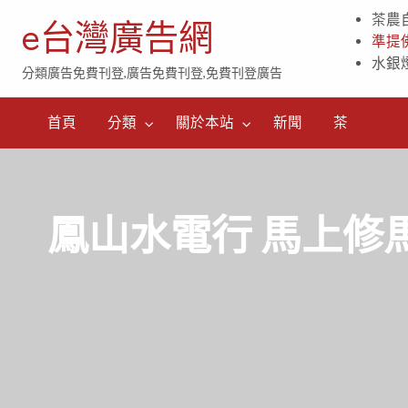
茶農
e台灣廣告網
準提
水銀
分類廣告免費刊登,廣告免費刊登,免費刊登廣告
茶
首頁
分類
關於本站
新聞
茶
鳳山水電行 馬上修馬桶