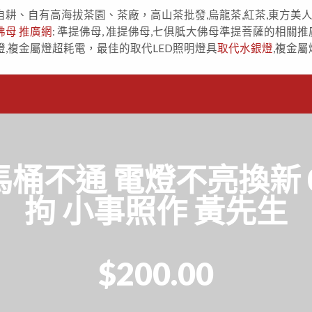
自耕、自有高海拔茶園、茶廠，高山茶批發,烏龍茶,紅茶,東方美
佛母 推廣網
: 準提佛母, 准提佛母,七俱胝大佛母準提菩薩的相關推
燈,複金屬燈超耗電，最佳的取代LED照明燈具
取代水銀燈
,複金屬
不通 電燈不亮換新 09
拘 小事照作 黃先生
$200.00