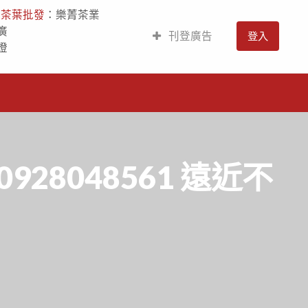
人
茶葉批發
：樂菁茶業
廣
刊登廣告
登入
燈
28048561 遠近不