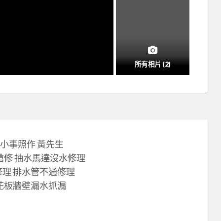
所有相片 (2)
拘 小事照作 黃先生
搶修 抽水馬達沒水修理
修理 排水管不通修理
天花板牆壁漏水抓漏