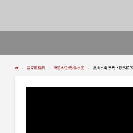
居家服務類
疏通水管/馬桶/水肥
鳳山水電行 馬上修馬桶不通 