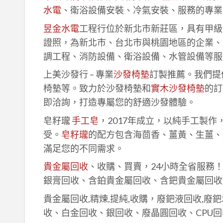
水電
、衛浴設備安裝、冷氣安裝、服務的專業
昱金水電
工程行位於新北市新莊區，具有甲級
證照，為新北市、台北市與桃園地區的企業、
調工程、消防設備、衛浴設備、水管設備等服
上美沙發行 – 專業
沙發椅墊
訂製推薦。我們提
椅墊等。致力於沙發椅墊和
實木沙發椅墊
的訂
即洽詢，打造專屬您的舒適沙發體驗。
皂籽瓏
手工皂
，2017年成立，以純手工製
受。
皂籽瓏
的配方包含海茴香、薑黃、生薑、
滿足您的不同需求。
貴金屬回收
、收購、買賣，24小時全省服務
銀膏回收、含鉑貴金屬回收、含鈀貴金屬回收
貴金屬回收,精煉,提純,收購，廢鈀液回收,廢
收、白金回收、銀回收、廢晶圓回收、CPU回