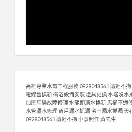
高雄專業水電工程服務 0928048561 遠近不
電線舊換新 衛浴設備安裝 燈具更換 水塔沒水
加壓馬達故障修理 水龍頭滴水換新 馬桶不通
水管漏水修理 窗戶漏水抓漏 浴室漏水抓漏 
0928048561 遠近不拘 小事照作 黃先生