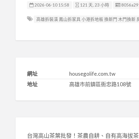
廣告编號
2026-06-10 15:58
121 天, 23 小時
8056a29
高雄拆裝潢 鳳山拆家具 小港拆地板 換新門 木門換新
網址
housegolife.com.tw
地址
高雄市前鎮區衙忠路108號
台灣高山茶葉批發！茶農自耕、自有高海拔茶