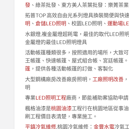
發
、綠茶批發、東方美人茶葉批發：樂菁茶業
拓普TOP 高效自由光系列燈具換裝簡便與快
明
、
倉儲LED照明
、校園LED照明、
運動場L
水銀燈,複金屬燈超耗電，最佳的取代LED照
金屬燈的最佳LED照明燈具
活動帳篷種類很多，按照適用的場所，大致可
王帳篷、快速帳篷、屋式組合帳、宮廷帳篷。
篷
，提供各種活動帳篷的訂做、客製化
大型鋼構廠房改善廠房照明，
工廠照明改善
，
明
專業
LED照明工程
廠商，節能補助案協助申請
楓格油漆是
桃園油漆
工程行在桃園地區從事油
刷工程價目表清楚，專業施工。
平鎮冷氣維修
,桃園冷氣維修：
金豐水電
冷氣