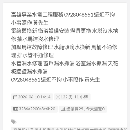
高雄專業水電工程服務 0928048561 遠近不拘
小事照作 黃先生
電線舊換新 衛浴設備安裝 燈具更換 水塔沒水搶
修 抽水馬達沒水修理
加壓馬達故障修理 水龍頭滴水換新 馬桶不通修
理 排水管不通修理
水管漏水修理 窗戶漏水抓漏 浴室漏水抓漏 天花
板牆壁漏水抓漏
0928048561 遠近不拘 小事照作 黃先生
2026-06-10 14:14
122 天, 11 小時
廣告编號
3286a2900a3c6b20
總瀏覽29 , 今天瀏覽0