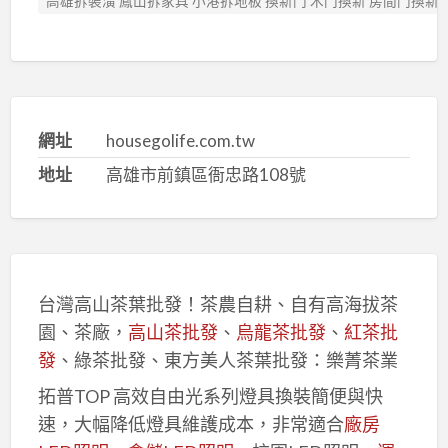
高雄拆裝潢 鳳山拆家具 小港拆地板 換新門 木門換新 房間門換新
網址
housegolife.com.tw
地址
高雄市前鎮區衙忠路108號
台灣高山茶葉批發！茶農自耕、自有高海拔茶
園、茶廠，
高山茶批發
、
烏龍茶批發
、
紅茶批
發
、綠茶批發、東方美人茶葉批發：樂菁茶業
拓普TOP 高效自由光系列燈具換裝簡便與快
速，大幅降低燈具維護成本，非常適合
廠房