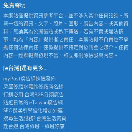
免責聲明
本網站僅提供資訊參考平台，並不涉入其中任何諮詢。所
載一切的資訊、文字、照片、圖形、廣告內容、或其他資
料，無論其為公開張貼或私下傳送，若有不實或違法情
事，均為『內容』提供者之責任，本網站概不負責也不承
擔任何法律責任，僅係提供不特定對象刊登之媒介。任何
內容一經舉報與發現不當，將立即刪除帳號與內容。
[e台灣]還有更多…
myPost廣告網
快速發佈
房屋修繕
水電維修廠商名錄
行銷必用:台灣B2B
分類廣告
貼近日常的
eTaiwan廣告網
SEO搜尋引擎優化
增加外連
搜尋生活服務? 台灣
生活黃頁
赴台遊,台灣旅遊
，旅遊好康