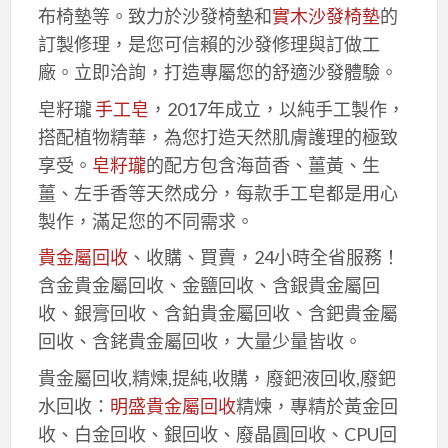
布椅墊等。致力於沙發椅墊和
實木沙發椅墊
的
訂製修理，是您可信賴的沙發修理與訂做工
廠。立即洽詢，打造專屬您的舒適沙發體驗。
皂籽瓏
手工皂
，2017年成立，以純手工製作，
搭配植物精華，為您打造天然肌膚護理的極致
享受。
皂籽瓏
的配方包含海茴香、薑黃、生
薑、左手香等天然成分，每款手工皂都是用心
製作，滿足您的不同需求。
貴金屬回收
、收購、買賣，24小時全省服務！
含金貴金屬回收、金鹽回收、含銀貴金屬回
收、銀膏回收、含鉑貴金屬回收、含鈀貴金屬
回收、含銠貴金屬回收，大量少量皆收。
貴金屬回收,精煉,提純,收購，廢鈀液回收,廢鈀
水回收：
明盛貴金屬回收
精煉，專精於黃金回
收、白金回收、銀回收、廢晶圓回收、CPU回