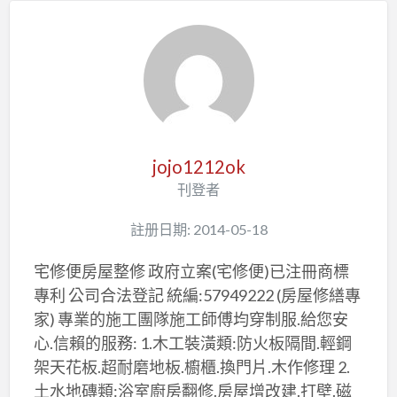
jojo1212ok
刊登者
註册日期: 2014-05-18
宅修便房屋整修 政府立案(宅修便)已注冊商標
專利 公司合法登記 統編:57949222 (房屋修繕專
家) 專業的施工團隊施工師傅均穿制服.給您安
心.信賴的服務: 1.木工裝潢類:防火板隔間.輕鋼
架天花板.超耐磨地板.櫥櫃.換門片.木作修理 2.
土水地磚類:浴室廚房翻修.房屋增改建.打壁.磁