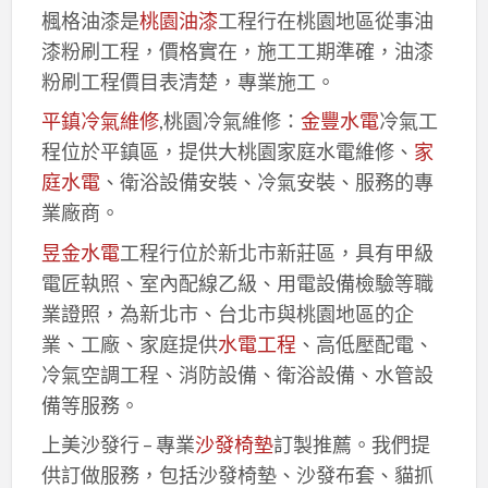
楓格油漆是
桃園油漆
工程行在桃園地區從事油
漆粉刷工程，價格實在，施工工期準確，油漆
粉刷工程價目表清楚，專業施工。
平鎮冷氣維修
,桃園冷氣維修：
金豐水電
冷氣工
程位於平鎮區，提供大桃園家庭水電維修、
家
庭水電
、衛浴設備安裝、冷氣安裝、服務的專
業廠商。
昱金水電
工程行位於新北市新莊區，具有甲級
電匠執照、室內配線乙級、用電設備檢驗等職
業證照，為新北市、台北市與桃園地區的企
業、工廠、家庭提供
水電工程
、高低壓配電、
冷氣空調工程、消防設備、衛浴設備、水管設
備等服務。
上美沙發行 – 專業
沙發椅墊
訂製推薦。我們提
供訂做服務，包括沙發椅墊、沙發布套、貓抓