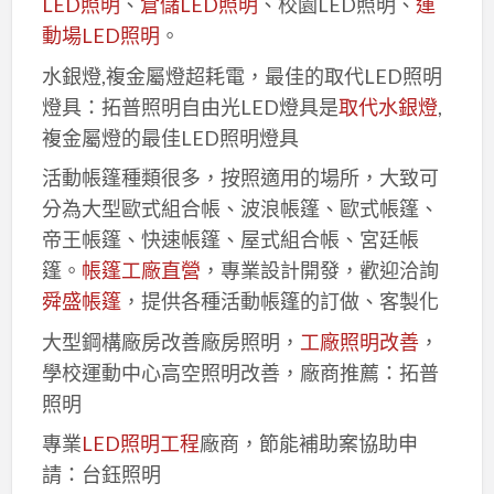
LED照明
、
倉儲LED照明
、校園LED照明、
運
動場LED照明
。
水銀燈,複金屬燈超耗電，最佳的取代LED照明
燈具：拓普照明自由光LED燈具是
取代水銀燈
,
複金屬燈的最佳LED照明燈具
活動帳篷種類很多，按照適用的場所，大致可
分為大型歐式組合帳、波浪帳篷、歐式帳篷、
帝王帳篷、快速帳篷、屋式組合帳、宮廷帳
篷。
帳篷工廠直營
，專業設計開發，歡迎洽詢
舜盛帳篷
，提供各種活動帳篷的訂做、客製化
大型鋼構廠房改善廠房照明，
工廠照明改善
，
學校運動中心高空照明改善，廠商推薦：拓普
照明
專業
LED照明工程
廠商，節能補助案協助申
請：台鈺照明