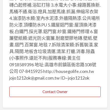
磚凸起修補.浴缸打除 3.水電大小事:線路舊換新.
馬桶不通.衛浴.燈具.加壓馬達.抓漏.伸縮吊衣架
4.油漆防水類:室內水泥漆.外牆隔熱漆.公共場所
防火漆.頂樓防水PU 5.鐵屋鋁門窗:屋頂換洘漆
板.白鐵門.採光罩.鋁門窗.紗窗.鐵捲門修理 6.窗
簾壁紙類:遮光防火窗簾.耐磨塑膠地磚.壁紙.壁
畫.摺門.百葉窗.地毯 7.拆除清潔類:拆舊裝潢.家
具.隔間.地板含垃圾清運.清潔.打蠟.消毒.除蟲
(小事照作.遠近不拘)服務專線:黃主任
0918589396 地址:高雄市前鎮區衙忠路108號
公司 07-8415925 http://housegolife.com.tw
jojo1212ok@gmail.com.tw ID~jojo1212ok
Contact Owner