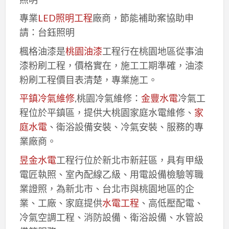
專業
LED照明工程
廠商，節能補助案協助申
請：台鈺照明
楓格油漆是
桃園油漆
工程行在桃園地區從事油
漆粉刷工程，價格實在，施工工期準確，油漆
粉刷工程價目表清楚，專業施工。
平鎮冷氣維修
,桃園冷氣維修：
金豐水電
冷氣工
程位於平鎮區，提供大桃園家庭水電維修、
家
庭水電
、衛浴設備安裝、冷氣安裝、服務的專
業廠商。
昱金水電
工程行位於新北市新莊區，具有甲級
電匠執照、室內配線乙級、用電設備檢驗等職
業證照，為新北市、台北市與桃園地區的企
業、工廠、家庭提供
水電工程
、高低壓配電、
冷氣空調工程、消防設備、衛浴設備、水管設