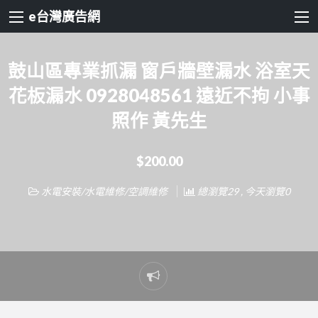
e台灣廣告網
鼓山區專業抓漏 窗戶牆壁漏水 浴室天
花板漏水 0928048561 遠近不拘 小事
照作 黃先生
$200.00
水電安裝/水電維修/空調維修
總瀏覽29 , 今天瀏覽0
Report
problem