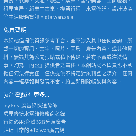
美食、衣飾、交通、旅遊、娛樂、醫學美容、工商服務、
租屋售屋、新車中古車、機票行程、水電修繕、設計裝潢
等生活服務資訊。etaiwan.asia
免責聲明
本網站僅提供資訊參考平台，並不涉入其中任何諮詢。所
載一切的資訊、文字、照片、圖形、廣告內容、或其他資
料，無論其為公開張貼或私下傳送，若有不實或違法情
事，均為『內容』提供者之責任，本網站概不負責也不承
擔任何法律責任，僅係提供不特定對象刊登之媒介。任何
內容一經舉報與發現不當，將立即刪除帳號與內容。
[e台灣]還有更多…
myPost廣告網
快速發佈
房屋修繕
水電維修廠商名錄
行銷必用:台灣B2B
分類廣告
貼近日常的
eTaiwan廣告網