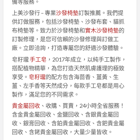
備等服務。
上美沙發行 – 專業
沙發椅墊
訂製推薦。我們提
供訂做服務，包括沙發椅墊、沙發布套、貓抓
布椅墊等。致力於沙發椅墊和
實木沙發椅墊
的
訂製修理，是您可信賴的沙發修理與訂做工
廠。立即洽詢，打造專屬您的舒適沙發體驗。
皂籽瓏
手工皂
，2017年成立，以純手工製作，
搭配植物精華，為您打造天然肌膚護理的極致
享受。
皂籽瓏
的配方包含海茴香、薑黃、生
薑、左手香等天然成分，每款手工皂都是用心
製作，滿足您的不同需求。
貴金屬回收
、收購、買賣，24小時全省服務！
含金貴金屬回收、金鹽回收、含銀貴金屬回
收、銀膏回收、含鉑貴金屬回收、含鈀貴金屬
回收、含銠貴金屬回收，大量少量皆收。