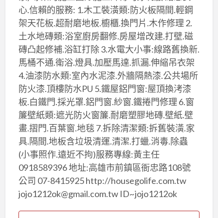
心.信賴的服務: 1.木工裝潢類:防火板隔間.輕鋼
架天花板.超耐磨地板.櫥櫃.換門片.木作修理 2.
土水地磚類:浴室廚房翻修.房屋增改建.打壁.磁
磚凸起修補.浴缸打除 3.水電大小事:線路舊換新.
馬桶不通.衛浴.燈具.加壓馬達.抓漏.伸縮吊衣架
4.油漆防水類:室內水泥漆.外牆隔熱漆.公共場所
防火漆.頂樓防水PU 5.鐵屋鋁門窗:屋頂換洘漆
板.白鐵門.採光罩.鋁門窗.紗窗.鐵捲門修理 6.窗
簾壁紙類:遮光防火窗簾.耐磨塑膠地磚.壁紙.壁
畫.摺門.百葉窗.地毯 7.拆除清潔類:拆舊裝潢.家
具.隔間.地板含垃圾清運.清潔.打蠟.消毒.除蟲
(小事照作.遠近不拘)服務專線:黃主任
0918589396 地址:高雄市前鎮區衙忠路108號
公司 07-8415925 http://housegolife.com.tw
jojo1212ok@gmail.com.tw ID~jojo1212ok