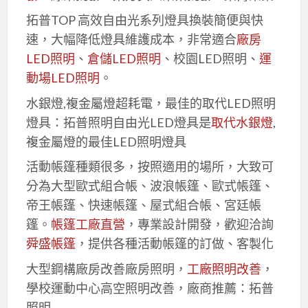
拓普TOP 高效自由光系列燈具換裝簡便與快
速，大幅降低燈具維護成本，非常適合
廠房
LED照明
、
倉儲LED照明
、校園LED照明、
運
動場LED照明
。
水銀燈,複金屬燈超耗電，最佳的取代LED照明
燈具：拓普照明自由光LED燈具是
取代水銀燈
,
複金屬燈的最佳LED照明燈具
活動帳篷種類很多，按照適用的場所，大致可
分為大型歐式組合帳、波浪帳篷、歐式帳篷、
帝王帳篷、快速帳篷、屋式組合帳、宮廷帳
篷。
帳篷工廠直營
，專業設計開發，歡迎洽詢
舜盛帳篷
，提供各種活動帳篷的訂做、客製化
大型鋼構廠房改善廠房照明，
工廠照明改善
，
學校運動中心高空照明改善，廠商推薦：拓普
照明