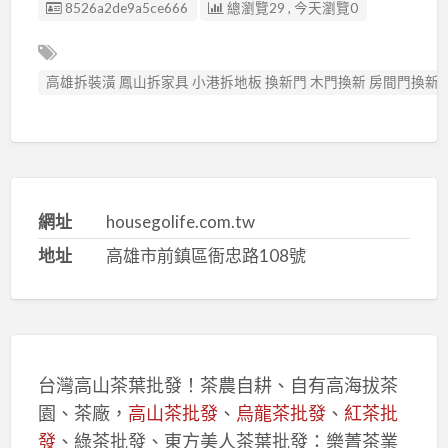
廣告编號
8526a2de9a5ce666
總瀏覽29 , 今天瀏覽0
高雄拆裝潢 鳳山拆家具 小港拆地板 換新門 木門換新 房間門換新
網址
housegolife.com.tw
地址
高雄市前鎮區衙忠路108號
台灣高山茶葉批發！茶農自耕、自有高海拔茶
園、茶廠，
高山茶批發
、
烏龍茶批發
、
紅茶批
發
、綠茶批發、東方美人茶葉批發：樂菁茶業