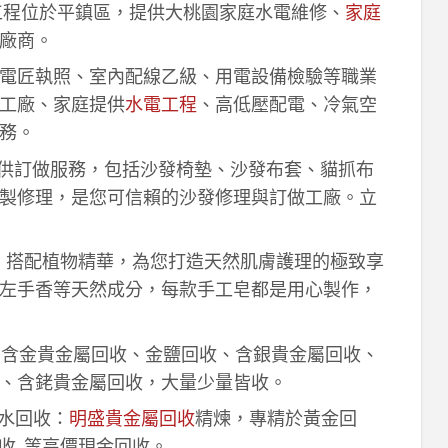
工程位於平鎮區，提供大桃園家庭水電維修、
家庭
廠商。
電匠執照、室內配線乙級、用電設備檢驗等職業
工廠、家庭提供
水電工程
、高低壓配電、冷氣空
務。
供訂做服務，包括沙發椅墊、沙發布套、貓抓布
製修理，是您可信賴的沙發修理與訂做工廠。立
作，搭配植物精華，為您打造天然肌膚護理的極致享
左手香等天然成分，每款手工皂都是用心製作，
！含金貴金屬回收、金鹽回收、含銀貴金屬回收、
、含銠貴金屬回收，大量少量皆收。
鈀水回收：
明盛貴金屬回收
精煉，專精於黃金回
收..等高價現金回收。