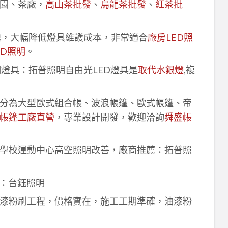
園、茶廠，
高山茶批發
、
烏龍茶批發
、
紅茶批
速，大幅降低燈具維護成本，非常適合
廠房LED照
ED照明
。
明燈具：拓普照明自由光LED燈具是
取代水銀燈
,複
分為大型歐式組合帳、波浪帳篷、歐式帳篷、帝
帳篷工廠直營
，專業設計開發，歡迎洽詢
舜盛帳
學校運動中心高空照明改善，廠商推薦：拓普照
：台鈺照明
漆粉刷工程，價格實在，施工工期準確，油漆粉