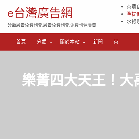
茶農
e台灣廣告網
準提
水銀
分類廣告免費刊登,廣告免費刊登,免費刊登廣告
茶
首頁
分類
關於本站
新聞
茶
樂菁四大天王！大禹