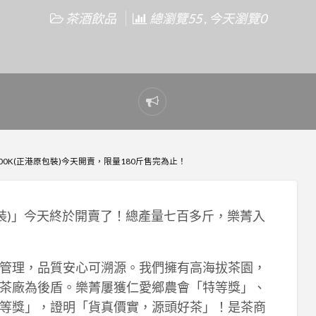
茶酒飲品
總瀏覽55 , 今天瀏覽0
Report
problem
0K(正港原包裝)今天開賣，限量180斤售完為止！
包裝)」今天終於開賣了！總產量七百多斤，樂菁入
管理，品質安心可溯源。我們擁有高海拔茶園，
茶廠為後盾。樂菁屢獲仁愛鄉農會「特等獎」、
等獎」，證明「貨真價實，源頭好茶」！是茶商