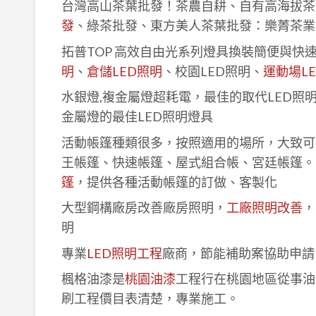
台灣高山茶葉批發！茶農自耕、自有高海拔茶
發
、綠茶批發、東方美人茶葉批發：樂菁茶業
拓普TOP 高效自由光系列燈具換裝簡便與快
明
、
倉儲LED照明
、校園LED照明、
運動場L
水銀燈,複金屬燈超耗電，最佳的取代LED照
金屬燈的最佳LED照明燈具
活動帳篷種類很多，按照適用的場所，大致可
王帳篷、快速帳篷、屋式組合帳、宮廷帳篷。
篷
，提供各種活動帳篷的訂做、客製化
大型鋼構廠房改善廠房照明，
工廠照明改善
，
明
專業
LED照明工程
廠商，節能補助案協助申請
楓格油漆是
桃園油漆
工程行在桃園地區從事油
刷工程價目表清楚，專業施工。