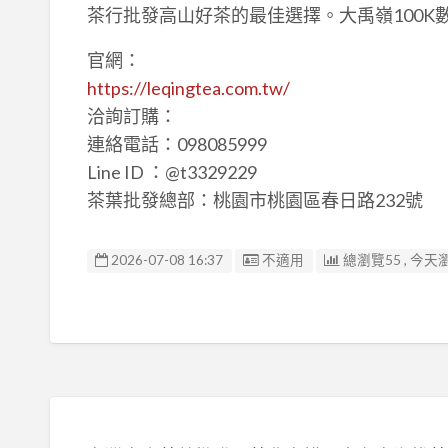
茶行批發高山好茶的最佳選擇。大禹嶺100K
官網：
https://leqingtea.com.tw/
洽詢訂購：
連絡電話：098085999
Line ID ：@t3329229
茶葉批發總部：桃園市桃園區春日路232號
廣告编號
2026-07-08 16:37
不適用
總瀏覽55 , 今天