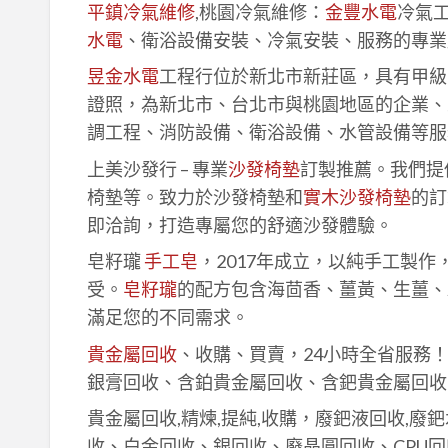
平鎮冷氣維修
,桃園冷氣維修：
金豐水電
冷氣
水電
、衛浴設備安裝、冷氣安裝、服務的專業
昱金水電
工程行位於新北市新莊區，具有甲級
證照，為新北市、台北市與桃園地區的企業、
調工程、消防設備、衛浴設備、水管設備等服
上美沙發行 – 專業
沙發椅墊
訂製推薦。我們提
椅墊等。致力於沙發椅墊和
實木沙發椅墊
的訂
即洽詢，打造專屬您的舒適沙發體驗。
皂籽瓏
手工皂
，2017年成立，以純手工製
受。
皂籽瓏
的配方包含海茴香、薑黃、生薑、
滿足您的不同需求。
貴金屬回收
、收購、買賣，24小時全省服務
銀膏回收、含鉑貴金屬回收、含鈀貴金屬回收
貴金屬回收,精煉,提純,收購，廢鈀液回收,廢
收、白金回收、銀回收、廢晶圓回收、CPU回