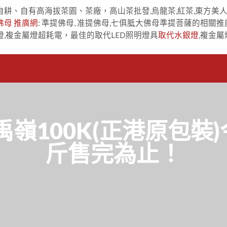
自耕、自有高海拔茶園、茶廠，高山茶批發,烏龍茶,紅茶,東方美
佛母 推廣網
: 準提佛母, 准提佛母,七俱胝大佛母準提菩薩的相關推
燈,複金屬燈超耗電，最佳的取代LED照明燈具
取代水銀燈
,複金屬
嶺100K(正港原包裝)
斤售完為止！