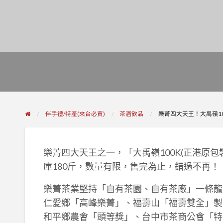
伴手禮/特產(來台必買)
茶酒飲品
樂菁四大天王！大禹嶺10
樂菁四大天王之一，「大禹嶺100K(正港原
庫180斤，數量有限，售完為止，錯過不再！
樂菁茶業堅持「自有茶園、自有茶廠」一條龍
仁愛鄉「高峰樂菁」、福壽山「福壽雙全」製
和平鄉農會「頭等獎」、台中市茶商公會「特