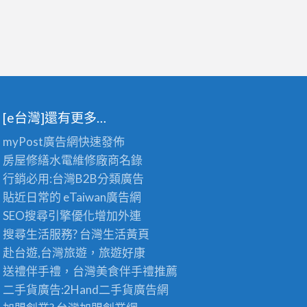
[e台灣]還有更多…
myPost廣告網
快速發佈
房屋修繕
水電維修廠商名錄
行銷必用:台灣B2B
分類廣告
貼近日常的
eTaiwan廣告網
SEO搜尋引擎優化
增加外連
搜尋生活服務? 台灣
生活黃頁
赴台遊,台灣旅遊
，旅遊好康
送禮伴手禮，台灣美食
伴手禮
推薦
二手貨廣告:2Hand
二手貨
廣告網