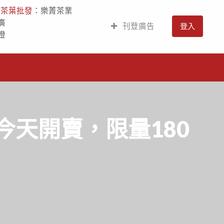
人
茶葉批發
：樂菁茶業
廣
刊登廣告
登入
燈
今天開賣，限量180