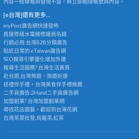
內容一經舉報與發現不當，將立即刪除帳號與內容。
[e台灣]還有更多…
myPost廣告網
快速發佈
房屋修繕
水電維修廠商名錄
行銷必用:台灣B2B
分類廣告
貼近日常的
eTaiwan廣告網
SEO搜尋引擎優化
增加外連
搜尋生活服務? 台灣
生活黃頁
赴台遊,台灣旅遊
，旅遊好康
送禮伴手禮，台灣美食
伴手禮
推薦
二手貨廣告:2Hand
二手貨
廣告網
加盟創業? 台灣
加盟創業
網
尋找花店園藝，歡迎到
台灣花網
台灣茶葉批發
,烏龍茶,紅茶