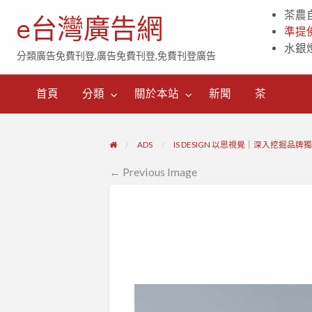
茶農
e台灣廣告網
準提
水銀
分類廣告免費刊登,廣告免費刊登,免費刊登廣告
茶
首頁
分類
關於本站
新聞
茶
ADS
IS DESIGN 以思視覺｜深入挖掘品牌
← Previous Image