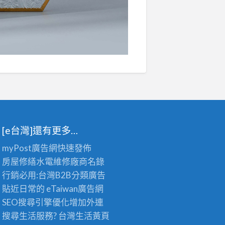
[e台灣]還有更多…
myPost廣告網
快速發佈
房屋修繕
水電維修廠商名錄
行銷必用:台灣B2B
分類廣告
貼近日常的
eTaiwan廣告網
SEO搜尋引擎優化
增加外連
搜尋生活服務? 台灣
生活黃頁