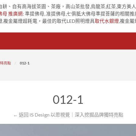
自耕、自有高海拔茶園、茶廠，高山茶批發,烏龍茶,紅茶,東方美
佛母 推廣網
: 準提佛母, 准提佛母,七俱胝大佛母準提菩薩的相關推
燈,複金屬燈超耗電，最佳的取代LED照明燈具
取代水銀燈
,複金屬
獨特亮點
012-1
012-1
← 返回 IS Design 以思視覺｜深入挖掘品牌獨特亮點