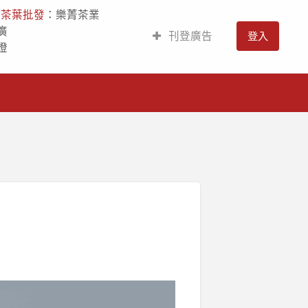
人
茶葉批發
：樂菁茶業
廣
刊登廣告
登入
燈