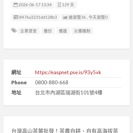
2026-06-17 13:34
129 天
廣告编號
8476a3231dd128b3
總瀏覽36 , 今天瀏覽0
企業資安
備份
備援
災備機制
網址
https://easpnet.pse.is/93y5vk
Phone
0800-880-668
地址
台北市內湖區瑞湖街101號4樓
台灣高山茶葉批發！茶農自耕、自有高海拔茶