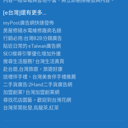
內容一經舉報與發現不當，將立即刪除帳號與內容。
[e台灣]還有更多…
myPost廣告網
快速發佈
房屋修繕
水電維修廠商名錄
行銷必用:台灣B2B
分類廣告
貼近日常的
eTaiwan廣告網
SEO搜尋引擎優化
增加外連
搜尋生活服務? 台灣
生活黃頁
赴台遊,台灣旅遊
，旅遊好康
送禮伴手禮，台灣美食
伴手禮
推薦
二手貨廣告:2Hand
二手貨
廣告網
加盟創業? 台灣
加盟創業
網
尋找花店園藝，歡迎到
台灣花網
台灣茶葉批發
,烏龍茶,紅茶