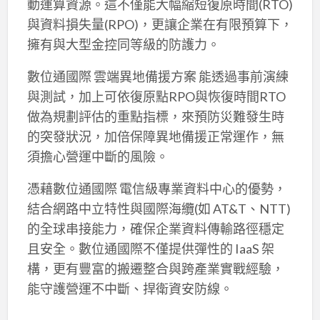
動運算資源。這不僅能大幅縮短復原時間(RTO)
與資料損失量(RPO)，更讓企業在有限預算下，
擁有與大型金控同等級的防護力。
數位通國際 雲端異地備援方案 能透過事前演練
與測試，加上可依復原點RPO與恢復時間RTO
做為規劃評估的重點指標，來預防災難發生時
的突發狀況，加倍保障異地備援正常運作，無
須擔心營運中斷的風險。
憑藉數位通國際 電信級專業資料中心的優勢，
結合網路中立特性與國際海纜(如 AT&T、NTT)
的全球串接能力，確保企業資料傳輸路徑穩定
且安全。數位通國際不僅提供彈性的 IaaS 架
構，更有豐富的搬遷整合與跨產業實戰經驗，
能守護營運不中斷、捍衛資安防線。