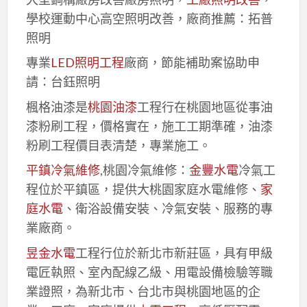
學校運動中心高空照明改善，廠商推薦：拓普
照明
專業
LED照明工程
廠商，節能補助案協助申
請：台鈺照明
楓格油漆是
桃園油漆
工程行在桃園地區從事油
漆粉刷工程，價格實在，施工工期準確，油漆
粉刷工程價目表清楚，專業施工。
平鎮冷氣維修
,桃園冷氣維修：
金豐水電
冷氣工
程位於平鎮區，提供大桃園家庭水電維修、
家
庭水電
、衛浴設備安裝、冷氣安裝、服務的專
業廠商。
昱金水電
工程行位於新北市新莊區，具有甲級
電匠執照、室內配線乙級、用電設備檢驗等職
業證照，為新北市、台北市與桃園地區的企