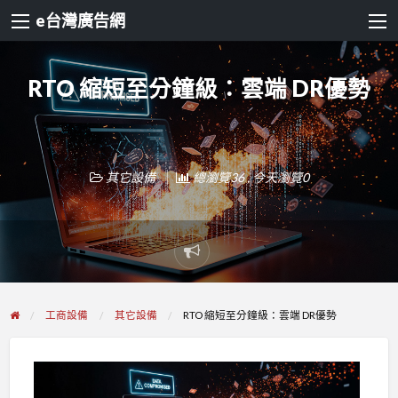
e台灣廣告網
RTO 縮短至分鐘級：雲端 DR優勢
其它設備
總瀏覽36 , 今天瀏覽0
Report
problem
工商設備
其它設備
RTO 縮短至分鐘級：雲端 DR優勢