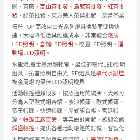
園、茶廠，
高山茶批發
、
烏龍茶批發
、
紅茶批
發
、綠茶批發、東方美人茶葉批發：樂菁茶業
拓普TOP 高效自由光系列燈具換裝簡便與快
速，大幅降低燈具維護成本，非常適合
廠房
LED照明
、
倉儲LED照明
、校園LED照明、
運
動場LED照明
。
水銀燈,複金屬燈超耗電，最佳的取代LED照明
燈具：拓普照明自由光LED燈具是
取代水銀燈
,
複金屬燈的最佳LED照明燈具
活動帳篷種類很多，按照適用的場所，大致可
分為大型歐式組合帳、波浪帳篷、歐式帳篷、
帝王帳篷、快速帳篷、屋式組合帳、宮廷帳
篷。
帳篷工廠直營
，專業設計開發，歡迎洽詢
舜盛帳篷
，提供各種活動帳篷的訂做、客製化
大型鋼構廠房改善廠房照明，
工廠照明改善
，