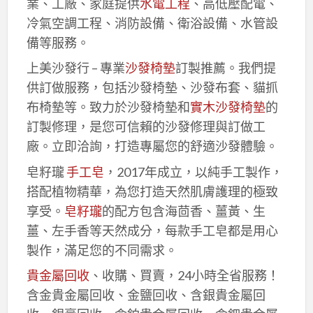
業、工廠、家庭提供
水電工程
、高低壓配電、
冷氣空調工程、消防設備、衛浴設備、水管設
備等服務。
上美沙發行 – 專業
沙發椅墊
訂製推薦。我們提
供訂做服務，包括沙發椅墊、沙發布套、貓抓
布椅墊等。致力於沙發椅墊和
實木沙發椅墊
的
訂製修理，是您可信賴的沙發修理與訂做工
廠。立即洽詢，打造專屬您的舒適沙發體驗。
皂籽瓏
手工皂
，2017年成立，以純手工製作，
搭配植物精華，為您打造天然肌膚護理的極致
享受。
皂籽瓏
的配方包含海茴香、薑黃、生
薑、左手香等天然成分，每款手工皂都是用心
製作，滿足您的不同需求。
貴金屬回收
、收購、買賣，24小時全省服務！
含金貴金屬回收、金鹽回收、含銀貴金屬回