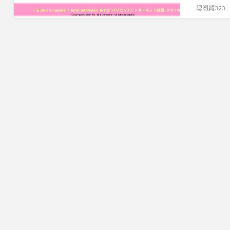
修
電
府
路
總瀏覽323 
台
服
腦/
維
LINE
北
務
網
修
ID
電
電
路
服
『
腦
腦
LINE
務
@mvn8521y
到
重
ID
立
』
府
灌
『
即
台
維
電
@mvn8521y
諮
北
修
腦
』
詢
電
服
組
台
電
腦
務
裝
北
腦/
到
立
Wifi
電
網
府
即
升
腦
路
維
諮
級
到
LINE
修
詢
台
府
ID
LINE
電
北
維
『
ID
腦/
電
修
@mvn8521y