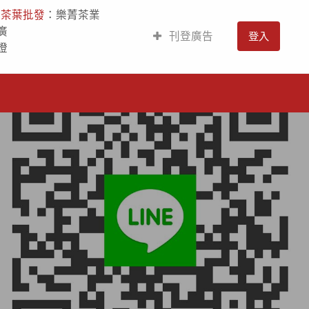
人
茶葉批發
：樂菁茶業
廣
刊登廣告
登入
燈