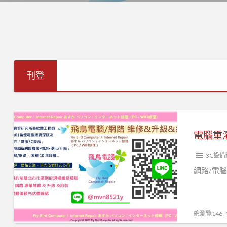
刊登
電
腦
重
3C設備
灌
系
網路/電腦
統
安
裝
總瀏覽146 
系