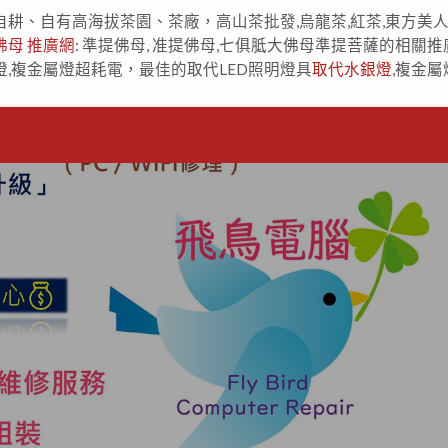
自耕、自有高海拔茶園、茶廠，高山茶批發,烏龍茶,紅茶,東方美
佛母 推廣網
: 準提佛母, 准提佛母,七俱胝大佛母準提菩薩的相關推
燈,複金屬燈超耗電，最佳的取代LED照明燈具
取代水銀燈
,複金屬