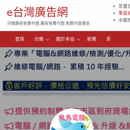
茶農
e台灣廣告網
準提
水銀
分類廣告免費刊登,廣告免費刊登,免費刊登廣告
茶
首頁
分類
關於本站
新聞
茶