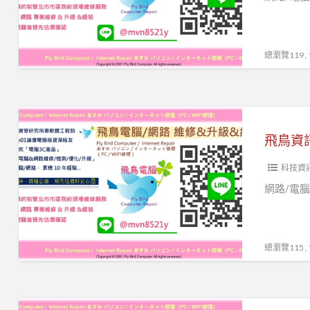
詢
修
修
電
電
(飛
腦/
腦
鳥)
總瀏覽119 
網
組
｜
路
裝
到
LINE
資
府
飛
ID
料
電
鳥
『
救
腦
資
@mvn8521y
援
維
科技資
訊
』
WIFI
修
電
網路/電腦
台
無
｜
腦
北
線
重
維
電
網
灌
修
腦
總瀏覽115 
路
電
重
到
分
腦
灌
府
享
｜
網
維
飛