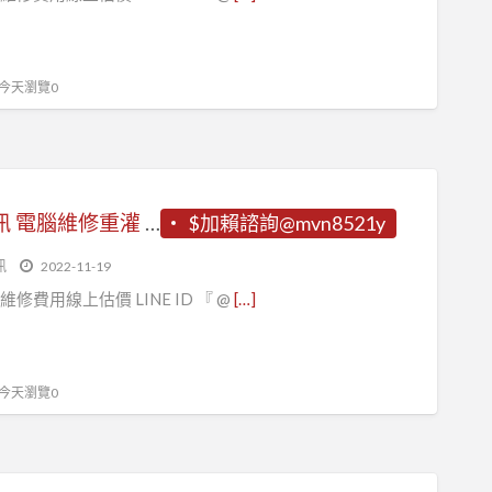
, 今天瀏覽0
飛鳥資訊 電腦維修重灌 網路維修安裝設定 資料救援 電腦組裝升級 台北電腦到府維修服務 立即諮詢電腦/網路 LINE ID 『 @mvn8521y 』台北電腦到府維修LINE ID 『 @mvn8521y 』
$加賴諮詢@mvn8521y
訊
2022-11-19
維修費用線上估價 LINE ID 『 @
[…]
, 今天瀏覽0