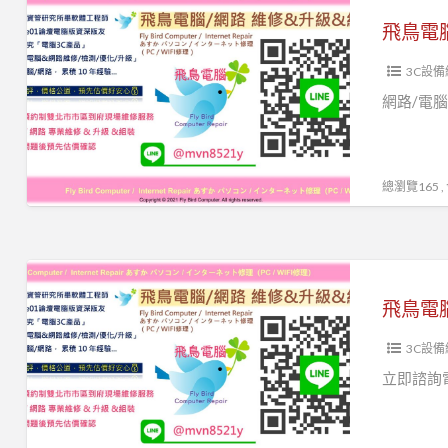
器
升
路
修
鳥
安
級
維
LINE
電
裝
組
修
ID
3C設備
腦
台
電
安
『
電
網路/電腦
北
腦
裝
@mvn8521y
腦
電
｜
設
』
維
腦
網
定
修
到
總瀏覽165 
路
資
網
府
維
料
路
維
修
救
維
修
飛
立
援
修
服
鳥
即
電
台
務
電
諮
腦
北
立
3C設備
腦
詢
組
到
即
網
立即諮詢電腦
電
裝
府
諮
路
腦/
升
維
詢
到
網
級