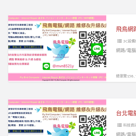
統
重
飛
灌
鳥
電
網
腦
3C設備
路
到
網
網路/電腦
府
路
重
維
灌
修
總瀏覽158 
重
到
灌
府
系
電
台
統
腦
北
立
重
電
即
灌
科技資
腦
諮
維
維
網路/電腦