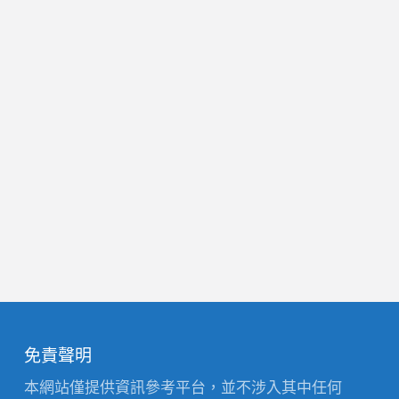
『
@mvn8521y
』
免責聲明
本網站僅提供資訊參考平台，並不涉入其中任何