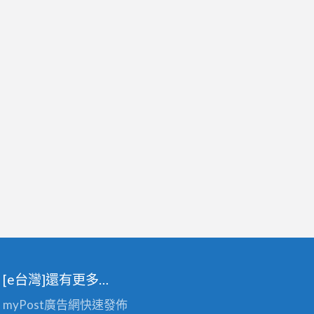
[e台灣]還有更多…
myPost廣告網
快速發佈