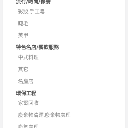
流行/時尚/保養
彩妝,手工皂
睫毛
美甲
特色名店/餐飲服務
中式料理
其它
名產店
環保工程
家電回收
廢棄物清運,廢棄物處理
廢氣處理