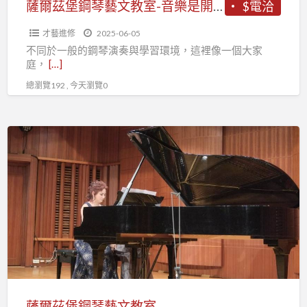
室-
薩爾茲堡鋼琴藝文教室-音樂是開啟心靈的鑰匙，能點燃生命的亮光。
$電洽
音
才藝進修
2025-06-05
樂
不同於一般的鋼琴演奏與學習環境，這裡像一個大家
是
庭，
[…]
開
總瀏覽192 , 今天瀏覽0
啟
心
靈
薩
的
爾
鑰
茲
匙，
堡
能
鋼
點
琴
燃
藝
生
文
命
教
的
室
薩爾茲堡鋼琴藝文教室