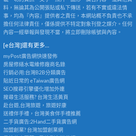
料，無論其為公開張貼或私下傳送，若有不實或違法情
事，均為『內容』提供者之責任，本網站概不負責也不承
擔任何法律責任，僅係提供不特定對象刊登之媒介。任何
內容一經舉報與發現不當，將立即刪除帳號與內容。
[e台灣]還有更多…
myPost廣告網
快速發佈
房屋修繕
水電維修廠商名錄
行銷必用:台灣B2B
分類廣告
貼近日常的
eTaiwan廣告網
SEO搜尋引擎優化
增加外連
搜尋生活服務? 台灣
生活黃頁
赴台遊,台灣旅遊
，旅遊好康
送禮伴手禮，台灣美食
伴手禮
推薦
二手貨廣告:2Hand
二手貨
廣告網
加盟創業? 台灣
加盟創業
網