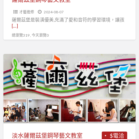
亮
光。
才藝進修
2024-08-07
薩爾茲堡是裝潢優美,充滿了愛和音符的學習環境，讓孩
[…]
總瀏覽319 , 今天瀏覽0
淡
水
薩
爾
茲
堡
鋼
琴
藝
文
淡水薩爾茲堡鋼琴藝文教室
$電洽