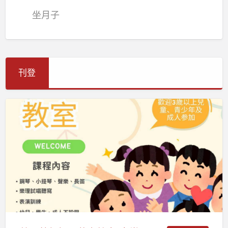
坐月子
刊登
薩
爾
茲
堡
鋼
琴
藝
文
教