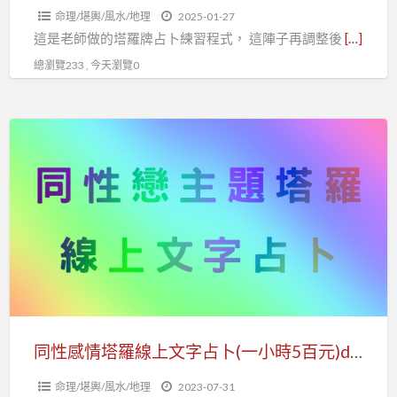
命理/堪輿/風水/地理
2025-01-27
程
這是老師做的塔羅牌占卜練習程式， 這陣子再調整後
[…]
式
總瀏覽233 , 今天瀏覽0
DUO
天
使
同
塔
性
羅
感
占
情
卜
塔
羅
線
上
文
字
同性感情塔羅線上文字占卜(一小時5百元)duo天使塔羅占卜
占
命理/堪輿/風水/地理
2023-07-31
卜