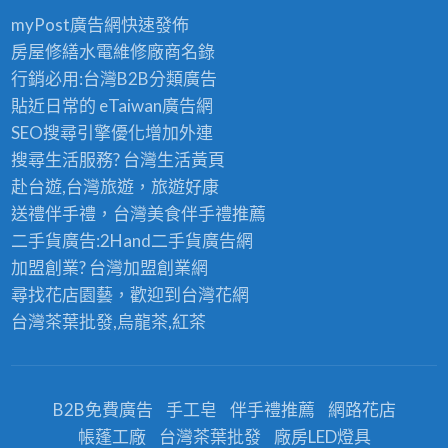
myPost廣告網
快速發佈
房屋修繕
水電維修廠商名錄
行銷必用:台灣B2B
分類廣告
貼近日常的
eTaiwan廣告網
SEO搜尋引擎優化
增加外連
搜尋生活服務? 台灣
生活黃頁
赴台遊,台灣旅遊
，旅遊好康
送禮伴手禮，台灣美食
伴手禮
推薦
二手貨廣告:2Hand
二手貨
廣告網
加盟創業? 台灣
加盟創業
網
尋找花店園藝，歡迎到
台灣花網
台灣茶葉批發
,烏龍茶,紅茶
B2B免費廣告
手工皂
伴手禮推薦
網路花店
帳蓬工廠
台灣茶葉批發
廠房LED燈具