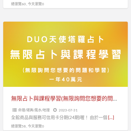
總瀏覽60 , 今天瀏覽0
球
魔
法
無
精
限
靈
占
娃
卜
娃
與
(一
課
人
程
可
學
開
習
班)
(無
無限占卜與課程學習(無限詢問您想要的問題和學習 )「一年只要400000元」Duo天使塔羅占卜
限
命理/堪輿/風水/地理
2023-07-31
詢
全館商品與服務可信用卡分期(24期)喔！ 由於一個
[…]
問
總瀏覽58 , 今天瀏覽0
您