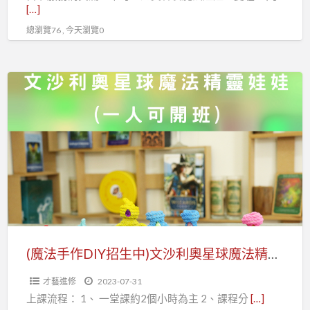
天
[…]
使
總瀏覽76 , 今天瀏覽0
塔
羅
占
(魔
卜
法
手
作
DIY
招
生
中)
文
沙
(魔法手作DIY招生中)文沙利奧星球魔法精靈娃娃(一人可開班)
利
才藝進修
2023-07-31
奧
上課流程： 1、 一堂課約2個小時為主 2、課程分
[…]
星