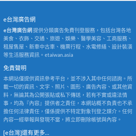
(請
先
e台灣廣告網
看
商
e台灣廣告網
提供分類廣告免費刊登服務，包括台灣各地
品
美食、衣飾、交通、旅遊、娛樂、醫學美容、工商服務、
內
租屋售屋、新車中古車、機票行程、水電修繕、設計裝潢
容
等生活服務資訊。etaiwan.asia
再
免責聲明
下
單
本網站僅提供資訊參考平台，並不涉入其中任何諮詢。所
)DUO
載一切的資訊、文字、照片、圖形、廣告內容、或其他資
天
料，無論其為公開張貼或私下傳送，若有不實或違法情
使
事，均為『內容』提供者之責任，本網站概不負責也不承
塔
擔任何法律責任，僅係提供不特定對象刊登之媒介。任何
羅
內容一經舉報與發現不當，將立即刪除帳號與內容。
占
[e台灣]還有更多…
卜