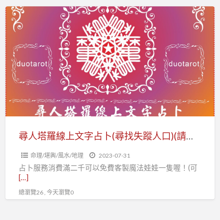
占
尋
使
卜
人
塔
班
塔
羅
(不
羅
占
限
線
卜
堂
上
數
文
教
字
到
占
會)
卜
尋人塔羅線上文字占卜(尋找失蹤人口)(請先看商品內容再下單 )DUO天使塔羅占卜
(尋
命理/堪輿/風水/地理
2023-07-31
找
占卜服務消費滿二千可以免費客製魔法娃娃一隻喔！(可
失
[…]
蹤
總瀏覽26 , 今天瀏覽0
人
口)