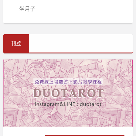
坐月子
刊登
免
費
線
上
塔
羅
占
卜
教