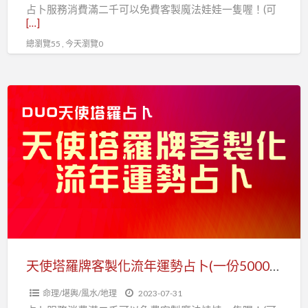
占卜服務消費滿二千可以免費客製魔法娃娃一隻喔！(可
(一
[…]
小
總瀏覽55 , 今天瀏覽0
時
5
百
天
元)duo
使
天
塔
使
羅
塔
牌
羅
客
占
製
卜
化
流
年
天使塔羅牌客製化流年運勢占卜(一份5000元)
運
命理/堪輿/風水/地理
2023-07-31
勢