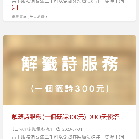
占卜服務消費滿二千可以免費客製魔法娃娃一隻喔！(可
占
[…]
卜
總瀏覽50 , 今天瀏覽0
(一
份
5000
解
元)
籤
詩
服
務
(一
個
籤
詩
300
解籤詩服務 (一個籤詩300元) DUO天使塔羅占卜
元)
命理/堪輿/風水/地理
2023-07-31
DUO
占卜服務消費滿二千可以免費客製魔法娃娃一隻喔！(可