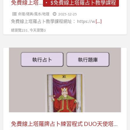
學
免費線上塔羅占卜教學課程
$免費線上塔羅占卜教學課程
課
命理/堪輿/風水/地理
2025-12-25
程
免費線上塔羅占卜教學課程網址： https://w
[…]
總瀏覽231 , 今天瀏覽0
免
費
線
上
塔
羅
牌
占
卜
練
免費線上塔羅牌占卜練習程式 DUO天使塔羅占卜
習