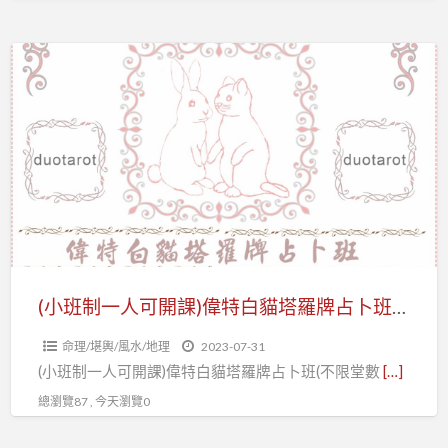
想
要
(小
的
班
問
制
題
一
和
人
學
可
習
開
)
課)
「一
偉
年
特
(小班制一人可開課)偉特白貓塔羅牌占卜班(不限堂數教到會)
只
白
要
命理/堪輿/風水/地理
2023-07-31
貓
400000
(小班制一人可開課)偉特白貓塔羅牌占卜班(不限堂數
[…]
塔
元」
總瀏覽87 , 今天瀏覽0
羅
Duo
牌
天