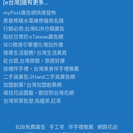
[e台灣]還有更多…
myPost廣告網
快速發佈
房屋修繕
水電維修廠商名錄
行銷必用:台灣B2B
分類廣告
貼近日常的
eTaiwan廣告網
SEO搜尋引擎優化
增加外連
搜尋生活服務? 台灣
生活黃頁
赴台遊,台灣旅遊
，旅遊好康
送禮伴手禮，台灣美食
伴手禮
推薦
二手貨廣告:2Hand
二手貨
廣告網
加盟創業? 台灣
加盟創業
網
尋找花店園藝，歡迎到
台灣花網
台灣茶葉批發
,烏龍茶,紅茶
B2B免費廣告
手工皂
伴手禮推薦
網路花店