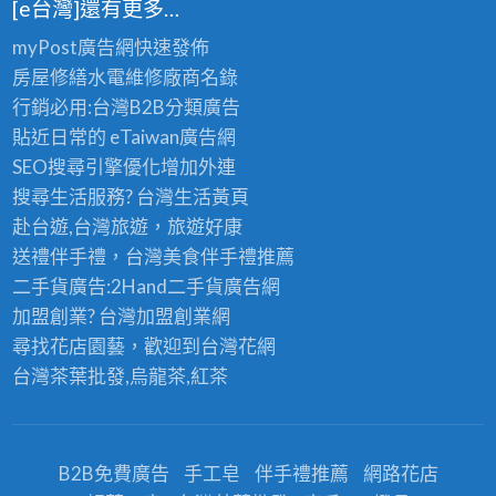
[e台灣]還有更多…
myPost廣告網
快速發佈
房屋修繕
水電維修廠商名錄
行銷必用:台灣B2B
分類廣告
貼近日常的
eTaiwan廣告網
SEO搜尋引擎優化
增加外連
搜尋生活服務? 台灣
生活黃頁
赴台遊,台灣旅遊
，旅遊好康
送禮伴手禮，台灣美食
伴手禮
推薦
二手貨廣告:2Hand
二手貨
廣告網
加盟創業? 台灣
加盟創業
網
尋找花店園藝，歡迎到
台灣花網
台灣茶葉批發
,烏龍茶,紅茶
B2B免費廣告
手工皂
伴手禮推薦
網路花店