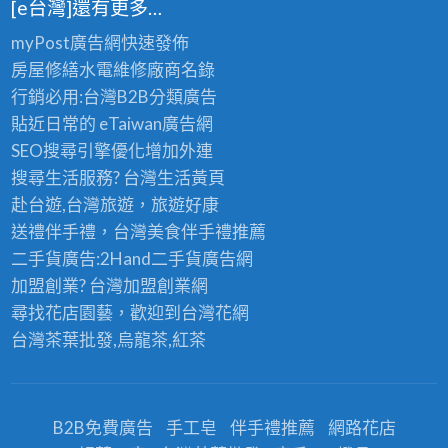
[e台灣]還有更多…
myPost廣告網
快速發佈
房屋修繕
水電維修廠商名錄
行銷必用:台灣B2B
分類廣告
貼近日常的
eTaiwan廣告網
SEO搜尋引擎優化
增加外連
搜尋生活服務? 台灣
生活黃頁
赴台遊,台灣旅遊
，旅遊好康
送禮伴手禮，台灣美食
伴手禮
推薦
二手貨廣告:2Hand
二手貨
廣告網
加盟創業? 台灣
加盟創業
網
尋找花店園藝，歡迎到
台灣花網
台灣茶葉批發
,烏龍茶,紅茶
B2B免費廣告
手工皂
伴手禮推薦
網路花店