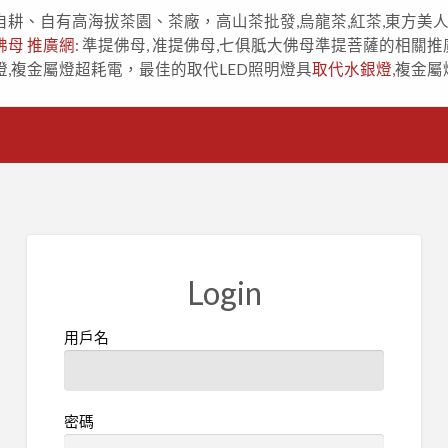
自耕、自有高海拔茶園、茶廠，高山茶批發,烏龍茶,紅茶,東方美
佛母 推廣網
: 準提佛母, 准提佛母,七俱胝大佛母準提菩薩的相關推
燈,複金屬燈超耗電，最佳的取代LED照明燈具
取代水銀燈
,複金屬
Login
用戶名
密碼