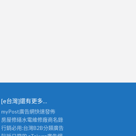
[e台灣]還有更多…
myPost廣告網
快速發佈
房屋修繕
水電維修廠商名錄
行銷必用:台灣B2B
分類廣告