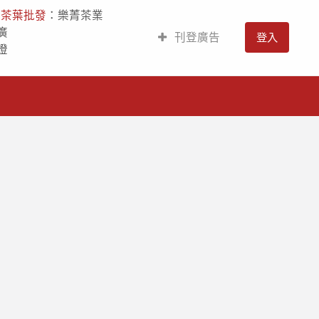
人
茶葉批發
：樂菁茶業
廣
刊登廣告
登入
燈