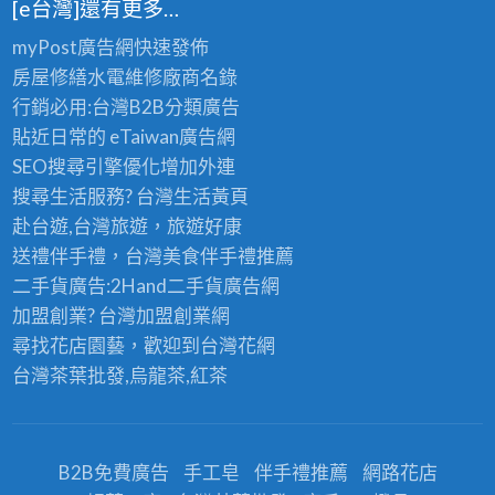
[e台灣]還有更多…
myPost廣告網
快速發佈
房屋修繕
水電維修廠商名錄
行銷必用:台灣B2B
分類廣告
貼近日常的
eTaiwan廣告網
SEO搜尋引擎優化
增加外連
搜尋生活服務? 台灣
生活黃頁
赴台遊,台灣旅遊
，旅遊好康
送禮伴手禮，台灣美食
伴手禮
推薦
二手貨廣告:2Hand
二手貨
廣告網
加盟創業? 台灣
加盟創業
網
尋找花店園藝，歡迎到
台灣花網
台灣茶葉批發
,烏龍茶,紅茶
B2B免費廣告
手工皂
伴手禮推薦
網路花店