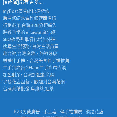
[e台灣]還有更多…
myPost廣告網
快速發佈
房屋修繕
水電維修廠商名錄
行銷必用:台灣B2B
分類廣告
貼近日常的
eTaiwan廣告網
SEO搜尋引擎優化
增加外連
搜尋生活服務? 台灣
生活黃頁
赴台遊,台灣旅遊
，旅遊好康
送禮伴手禮，台灣美食
伴手禮
推薦
二手貨廣告:2Hand
二手貨
廣告網
加盟創業? 台灣
加盟創業
網
尋找花店園藝，歡迎到
台灣花網
台灣茶葉批發
,烏龍茶,紅茶
B2B免費廣告
手工皂
伴手禮推薦
網路花店