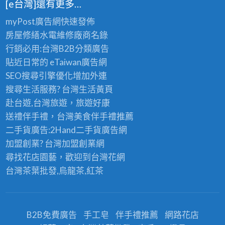
[e台灣]還有更多…
myPost廣告網
快速發佈
房屋修繕
水電維修廠商名錄
行銷必用:台灣B2B
分類廣告
貼近日常的
eTaiwan廣告網
SEO搜尋引擎優化
增加外連
搜尋生活服務? 台灣
生活黃頁
赴台遊,台灣旅遊
，旅遊好康
送禮伴手禮，台灣美食
伴手禮
推薦
二手貨廣告:2Hand
二手貨
廣告網
加盟創業? 台灣
加盟創業
網
尋找花店園藝，歡迎到
台灣花網
台灣茶葉批發
,烏龍茶,紅茶
B2B免費廣告
手工皂
伴手禮推薦
網路花店