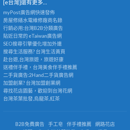
[e台灣]還有更多…
myPost廣告網
快速發佈
房屋修繕
水電維修廠商名錄
行銷必用:台灣B2B
分類廣告
貼近日常的
eTaiwan廣告網
SEO搜尋引擎優化
增加外連
搜尋生活服務? 台灣
生活黃頁
赴台遊,台灣旅遊
，旅遊好康
送禮伴手禮，台灣美食
伴手禮
推薦
二手貨廣告:2Hand
二手貨
廣告網
加盟創業? 台灣
加盟創業
網
尋找花店園藝，歡迎到
台灣花網
台灣茶葉批發
,烏龍茶,紅茶
B2B免費廣告
手工皂
伴手禮推薦
網路花店