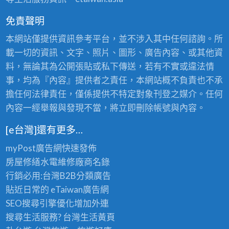
免責聲明
本網站僅提供資訊參考平台，並不涉入其中任何諮詢。所
載一切的資訊、文字、照片、圖形、廣告內容、或其他資
料，無論其為公開張貼或私下傳送，若有不實或違法情
事，均為『內容』提供者之責任，本網站概不負責也不承
擔任何法律責任，僅係提供不特定對象刊登之媒介。任何
內容一經舉報與發現不當，將立即刪除帳號與內容。
[e台灣]還有更多…
myPost廣告網
快速發佈
房屋修繕
水電維修廠商名錄
行銷必用:台灣B2B
分類廣告
貼近日常的
eTaiwan廣告網
SEO搜尋引擎優化
增加外連
搜尋生活服務? 台灣
生活黃頁