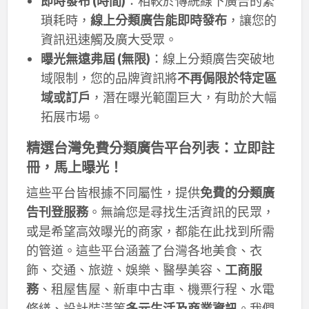
即時發布 (時間)
：相較於傳統線下廣告的繁
瑣耗時，
線上分類廣告能即時發布
，讓您的
資訊迅速觸及廣大受眾。
曝光無遠弗屆 (無限)
：線上分類廣告突破地
域限制，您的品牌資訊將
不再侷限於特定區
域或訂戶
，潛在曝光範圍巨大，有助於大幅
拓展市場。
精選台灣免費分類廣告平台列表：立即註
冊，馬上曝光！
這些平台皆根據不同屬性，提供
免費的分類廣
告刊登服務
。無論您是尋找生活資訊的民眾，
或是希望高效曝光的商家，都能在此找到所需
的管道。這些平台涵蓋了台灣各地美食、衣
飾、交通、旅遊、娛樂、醫學美容、
工商服
務
、租屋售屋、新車中古車、機票行程、水電
修繕、設計裝潢等
多元生活及商業資訊
。我們