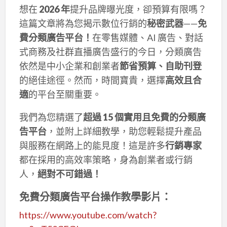
想在
2026 年
提升品牌曝光度，卻預算有限嗎？
這篇文章將為您揭示數位行銷的
秘密武器
——
免
費分類廣告平台！
在零售媒體、AI 廣告、對話
式商務及社群直播廣告盛行的今日，分類廣告
依然是中小企業和創業者
節省預算、自助刊登
的絕佳途徑。然而，時間寶貴，選擇
高效且合
適
的平台至關重要。
我們為您精選了
超過 15 個實用且免費的分類廣
告平台
，並附上詳細教學，助您輕鬆提升產品
與服務在網路上的能見度！這是許多
行銷專家
都在採用的高效率策略，身為創業者或行銷
人，
絕對不可錯過！
免費分類廣告平台操作教學影片：
https://www.youtube.com/watch?