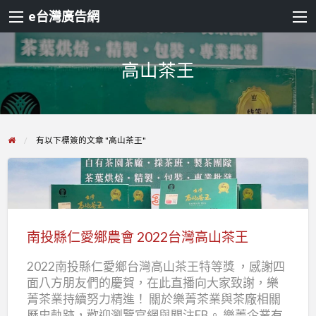
e台灣廣告網
高山茶王
有以下標簽的文章 "高山茶王"
南
投
縣
南投縣仁愛鄉農會 2022台灣高山茶王
仁
2022南投縣仁愛鄉台灣高山茶王特等獎 ，感謝四
愛
面八方朋友們的慶賀，在此直播向大家致謝，樂
鄉
菁茶業持續努力精進！ 關於樂菁茶業與茶廠相關
農
歷史軌跡，歡迎瀏覽官網與關注FB。 樂菁企業有