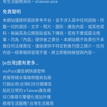
等生活服務資訊。etaiwan.asia
免責聲明
本網站僅提供資訊參考平台，並不涉入其中任何諮詢。所
載一切的資訊、文字、照片、圖形、廣告內容、或其他資
料，無論其為公開張貼或私下傳送，若有不實或違法情
事，均為『內容』提供者之責任，本網站概不負責也不承
擔任何法律責任，僅係提供不特定對象刊登之媒介。任何
內容一經舉報與發現不當，將立即刪除帳號與內容。
[e台灣]還有更多…
myPost廣告網
快速發佈
房屋修繕
水電維修廠商名錄
行銷必用:台灣B2B
分類廣告
貼近日常的
eTaiwan廣告網
SEO搜尋引擎優化
增加外連
搜尋生活服務? 台灣
生活黃頁