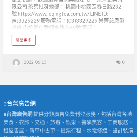
會
限公司 茶葉批發總部： 桃園市桃園區春日路232
2022
號 https://www.leqingtea.com.tw/ LINE ID:
台
@t3329229 服務電話：(03)3329229 樂菁慈恩製
茶廠 南投縣仁愛鄉高峰巷69號 電話：
灣
0980859999 https://tea.madeintaiwan.com.tw
高
a
閱讀更多
南投縣仁愛鄉農會 2022台灣高山茶王競賽 比賽茶
b
山
o
批發 得獎原封禮盒，批發資訊: 賀
#仁愛鄉農會
u
茶
t
2022春茶比賽
#高山茶王比賽茶
入庫開賣
南
王
2022-06-13
0
投
老客戶都知道，樂菁茶業比賽茶得獎禮盒整件批
縣
發最划算
歡迎批發零售：0980859999 或
仁
愛
加賴ID: 3329229 比賽茶整件批發，茶行生意最佳
鄉
農
利器！賣給客戶送禮自用最大方。
會
2
0
2
2
e台灣廣告網
台
灣
高
e台灣廣告網
提供分類廣告免費刊登服務，包括台灣各地
山
茶
王
美食、衣飾、交通、旅遊、娛樂、醫學美容、工商服務、
租屋售屋、新車中古車、機票行程、水電修繕、設計裝潢