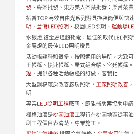
發
、綠茶批發、東方美人茶葉批發：樂菁茶業
拓普TOP 高效自由光系列燈具換裝簡便與快
明
、
倉儲LED照明
、校園LED照明、
運動場L
水銀燈,複金屬燈超耗電，最佳的取代LED照
金屬燈的最佳LED照明燈具
活動帳篷種類很多，按照適用的場所，大致可
王帳篷、快速帳篷、屋式組合帳、宮廷帳篷。
篷
，提供各種活動帳篷的訂做、客製化
大型鋼構廠房改善廠房照明，
工廠照明改善
，
明
專業
LED照明工程
廠商，節能補助案協助申請
楓格油漆是
桃園油漆
工程行在桃園地區從事油
刷工程價目表清楚，專業施工。
平鎮冷氣維修
,桃園冷氣維修：
金豐水電
冷氣