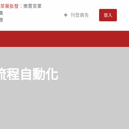
人
茶葉批發
：樂菁茶業
廣
刊登廣告
登入
燈
PI流程自動化