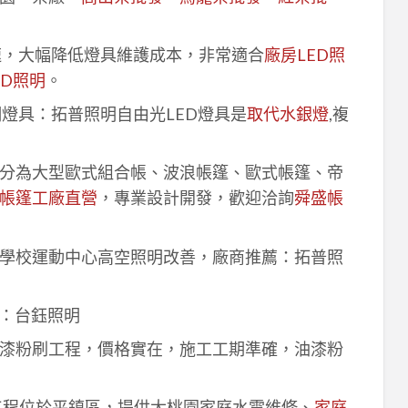
速，大幅降低燈具維護成本，非常適合
廠房LED照
ED照明
。
明燈具：拓普照明自由光LED燈具是
取代水銀燈
,複
分為大型歐式組合帳、波浪帳篷、歐式帳篷、帝
帳篷工廠直營
，專業設計開發，歡迎洽詢
舜盛帳
學校運動中心高空照明改善，廠商推薦：拓普照
：台鈺照明
漆粉刷工程，價格實在，施工工期準確，油漆粉
工程位於平鎮區，提供大桃園家庭水電維修、
家庭