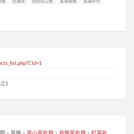
盜版
防篡改
防逆向工程
雲端授權
雲端許可
cts_list.php?CId=1
之1
園、茶廠，
高山茶批發
、
烏龍茶批發
、
紅茶批