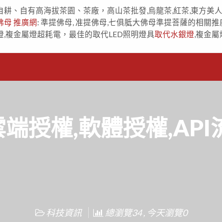
自耕、自有高海拔茶園、茶廠，高山茶批發,烏龍茶,紅茶,東方美
佛母 推廣網
: 準提佛母, 准提佛母,七俱胝大佛母準提菩薩的相關推
燈,複金屬燈超耗電，最佳的取代LED照明燈具
取代水銀燈
,複金屬
el雲端授權,軟體授權,A
科技資訊
總瀏覽34 , 今天瀏覽0