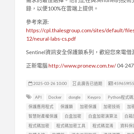
錄，以便100%在雲端上提供。
參考來源:
https://cpl.thalesgroup.com/sites/default/fi
12/neural-labs-cs.pdf
Sentinel資訊安全保護鎖系列，歡迎您來電借
正新電腦
http://www.pronew.com.tw/
04-247
廣告编號
2025-03-26 10:00
此廣告已過期
459659f5
API
Docker
dongle
Keypro
Python程式
保護應用程式
保護鎖
加密保護
加密技術
加
智慧財產權保護
白盒加密
白盒加密演算法
白箱
程式碼加密
程式碼加密工具
程式碼混淆
資料保