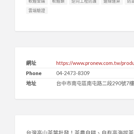
軟體金鑰
軟體鎖
逆向工程防護
邊緣運算
防
雲端驗證
網址
https://www.pronew.com.tw/produ
Phone
04-2473-8309
地址
台中市南屯區南屯路二段290號7樓
台灣高山茶葉批發！茶農自耕、自有高海拔茶